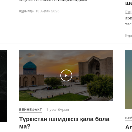
л
ш
Құрылды 13 Ақпан 2025
Елі
ар
тас
Құр
Play
1 year бұрын
БЕЙНЕФАКТ
Түркістан ішімдіксіз қала бола
БЕ
ма?
А