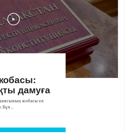
Play
жобасы:
қты дамуға
уциясының жобасы ел
Бұл ...