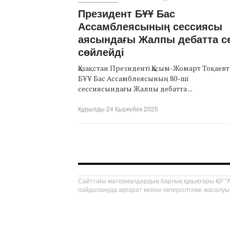
Президент БҰҰ Бас
Ассамблеясының сессиясы
аясындағы Жалпы дебатта с
сөйлейді
Қазақстан Президенті Қасым-Жомарт Тоқаев
БҰҰ Бас Ассамблеясының 80-ші
сессиясындағы Жалпы дебатта ...
Құрылды 24 Қыркүйек 2025
Сайттағы материалдардың барлық құқықтары ҚР "Ав
пайдалануда ақпарат көзіне гиперсілтеме жасалуы 