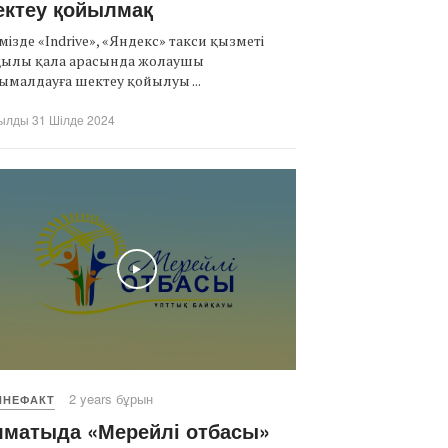
ектеу қойылмақ
мізде «Indrive», «Яндекс» такси қызметі
қылы қала арасында жолаушы
ымалдауға шектеу қойылуы ...
ылды 31 Шілде 2024
Play
2 years бұрын
ЙНЕФАКТ
лматыда «Мерейлі отбасы»