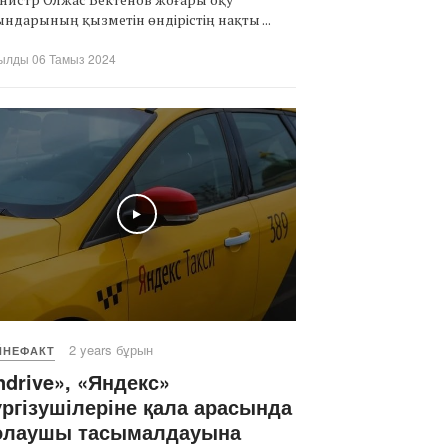
ндарының қызметін өндірістің нақты ...
ылды 06 Тамыз 2024
Play
2 years бұрын
ЙНЕФАКТ
ndrive», «Яндекс»
ргізушілеріне қала арасында
олаушы тасымалдауына