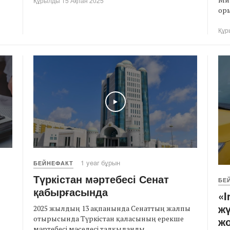
Құрылды 15 Ақпан 2025
оры
Құр
Play
1 year бұрын
БЕЙНЕФАКТ
Түркістан мәртебесі Сенат
БЕ
қабырғасында
«I
жү
2025 жылдың 13 ақпанында Сенаттың жалпы
отырысында Түркістан қаласының ерекше
ж
мәртебесі мәселесі талқыланды. ...