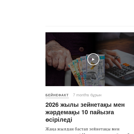
Play
7 months бұрын
БЕЙНЕФАКТ
2026 жылы зейнетақы мен
жәрдемақы 10 пайызға
өсіріледі
Жаңа жылдан бастап зейнетақы мен