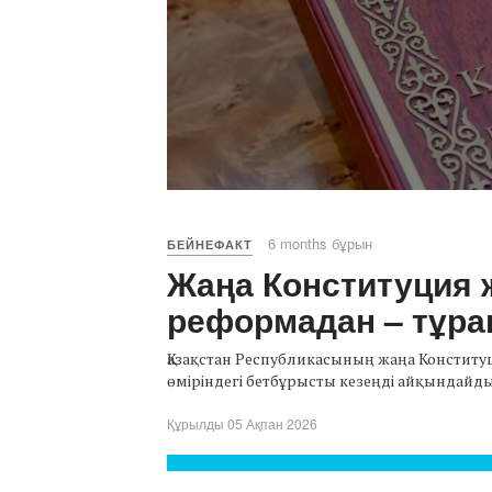
6 months бұрын
БЕЙНЕФАКТ
Жаңа Конституция 
реформадан – тұра
Қазақстан Республикасының жаңа Констит
өміріндегі бетбұрысты кезеңді айқындайды. 
Құрылды 05 Ақпан 2026