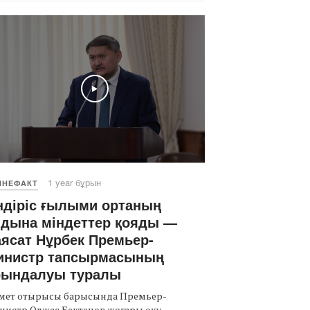
Play
1 year бұрын
ЙНЕФАКТ
ндіріс ғылыми ортаның
лдына міндеттер қояды —
ясат Нұрбек Премьер-
инистр тапсырмасының
рындалуы туралы
імет отырысы барысында Премьер-
нистр Олжас Бектенов жоғары оқу