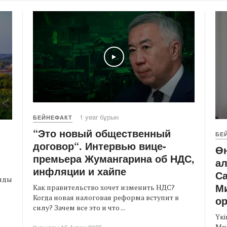
Play
1 year бұрын
БЕЙНЕФАКТ
“Это новый общественный
БЕ
договор“. Интервью вице-
Ө
премьера Жумангарина об НДС,
а
инфляции и хайпе
Са
ынды
М
Как правительство хочет изменить НДС?
Когда новая налоговая реформа вступит в
о
силу? Зачем все это и что ...
Үк
Ми