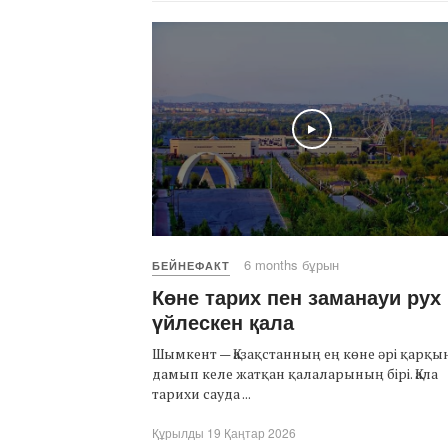
Play
6 months бұрын
БЕЙНЕФАКТ
Көне тарих пен заманауи рух
үйлескен қала
Шымкент — Қазақстанның ең көне әрі қарқ
дамып келе жатқан қалаларының бірі. Қала
тарихи сауда ...
Құрылды 19 Қаңтар 2026