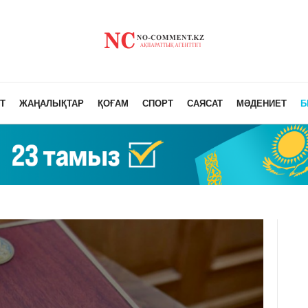
Т
ЖАҢАЛЫҚТАР
ҚОҒАМ
СПОРТ
САЯСАТ
МӘДЕНИЕТ
Б