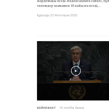
жәрдемақы өседі. Индексацияға сәйкес, бұ
төлемдер шамамен 10 пайызға өседі, ...
Құрылды 23 Желтоқсан 2025
Play
10 months бұрын
БЕЙНЕФАКТ