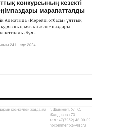
ттық конкурсының кезекті
еңімпаздары марапатталды
ін Алматыда «Мерейлі отбасы» ұлттық
нкурсының кезекті жеңімпаздары
апатталды. Бұл ...
ылды 24 Шілде 2024
арын кез-келген жағдайға
г. Шымкент, Ул. С.
Жандосова 73
тел.: +7(7252) 48-90-22
nocommentkz@list.ru