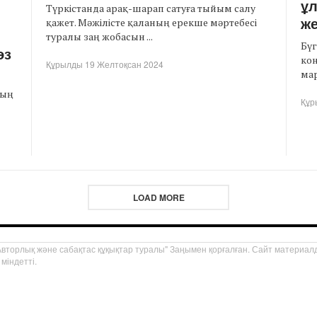
ұл
Түркістанда арақ-шарап сатуға тыйым салу
ж
қажет. Мәжілісте қаланың ерекше мәртебесі
туралы заң жобасын ...
Бүг
өз
ко
Құрылды 19 Желтоқсан 2024
мар
тың
Құр
LOAD MORE
торлық және сабақтас құқықтар туралы" Заңымен қорғалған. Сайт материалд
міндетті.