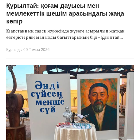
Құрылтай: қоғам дауысы мен
мемлекеттік шешім арасындағы жаңа
көпір
Қазақстанның саяси жүйесінде жүзеге асырылып жатқан
өзгерістердің маңызды бағыттарының бірі – Құрылтай ...
Құрылды 09 Тамыз 2026