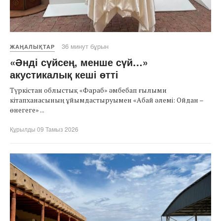
36 минут бұрын
ЖАҢАЛЫҚТАР
«Әнді сүйсең, менше сүй…»
акустикалық кеші өтті
Түркістан облыстық «Фараб» әмбебап ғылыми
кітапханасының ұйымдастыруымен «Абай әлемі: Ойдан –
өнегеге» ...
Құрылды 09 Тамыз 2026