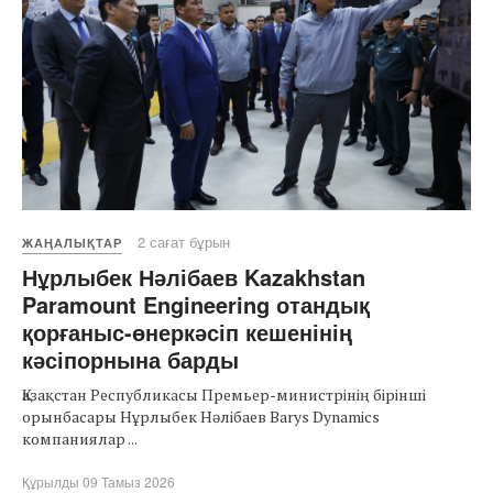
2 сағат бұрын
ЖАҢАЛЫҚТАР
Нұрлыбек Нәлібаев Kazakhstan
Paramount Engineering отандық
қорғаныс-өнеркәсіп кешенінің
кәсіпорнына барды
Қазақстан Республикасы Премьер-министрінің бірінші
орынбасары Нұрлыбек Нәлібаев Barys Dynamics
компаниялар ...
Құрылды 09 Тамыз 2026