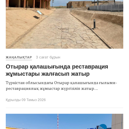
3 сағат бұрын
ЖАҢАЛЫҚТАР
Отырар қалашығында реставрация
жұмыстары жалғасып жатыр
Түркістан облысындағы Отырар қалашығында ғылыми-
реставрациялық жұмыстар жүргізіліп жатыр. ...
Құрылды 09 Тамыз 2026