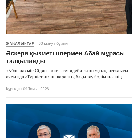
33 минут бұрын
ЖАҢАЛЫҚТАР
Әскери қызметшілермен Абай мұрасы
талқыланды
«Абай әлемі: Ойдан – өнегеге» әдеби-танымдық апталығы
аясында «Түркістан» шекаралық бақылау бөлімшесінің ...
Құрылды 09 Тамыз 2026