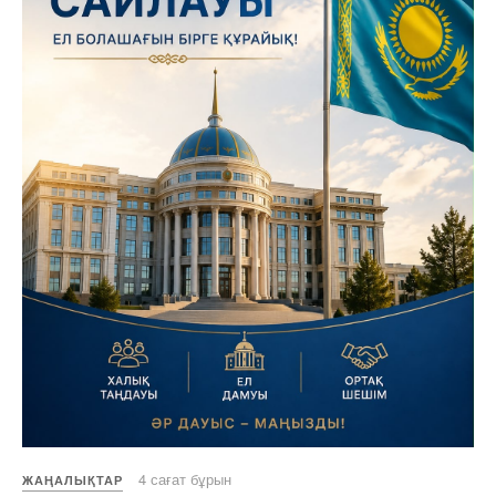
4 сағат бұрын
ЖАҢАЛЫҚТАР