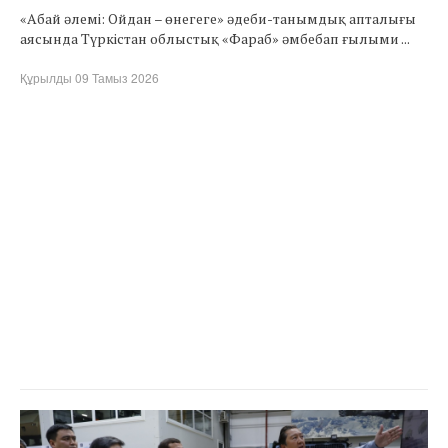
«Абай әлемі: Ойдан – өнегеге» әдеби-танымдық апталығы
аясында Түркістан облыстық «Фараб» әмбебап ғылыми ...
Құрылды 09 Тамыз 2026