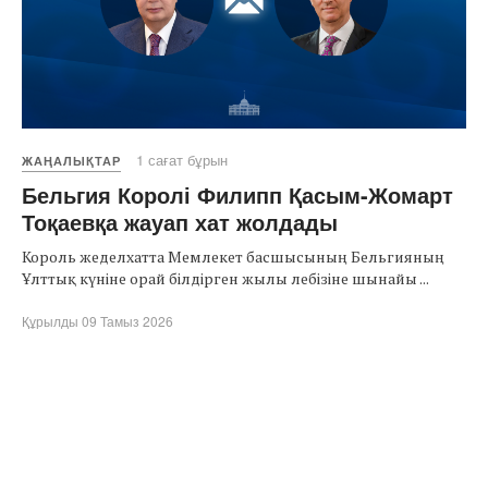
1 сағат бұрын
ЖАҢАЛЫҚТАР
Бельгия Королі Филипп Қасым-Жомарт
Тоқаевқа жауап хат жолдады
Король жеделхатта Мемлекет басшысының Бельгияның
Ұлттық күніне орай білдірген жылы лебізіне шынайы ...
Құрылды 09 Тамыз 2026