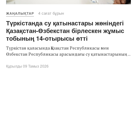
4 сағат бұрын
ЖАҢАЛЫҚТАР
Түркістанда су қатынастары жөніндегі
Қазақстан-Өзбекстан бірлескен жұмыс
тобының 14-отырысы өтті
Түркістан қаласында Қазақстан Республикасы мен
Өзбекстан Республикасы арасындағы су қатынастарының ...
Құрылды 09 Тамыз 2026