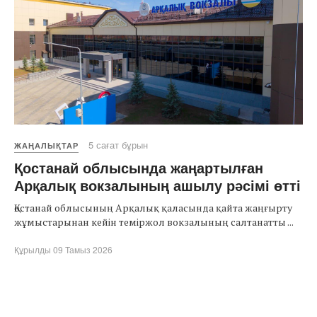
5 сағат бұрын
ЖАҢАЛЫҚТАР
Қостанай облысында жаңартылған
Арқалық вокзалының ашылу рәсімі өтті
Қостанай облысының Арқалық қаласында қайта жаңғырту
жұмыстарынан кейін теміржол вокзалының салтанатты ...
Құрылды 09 Тамыз 2026