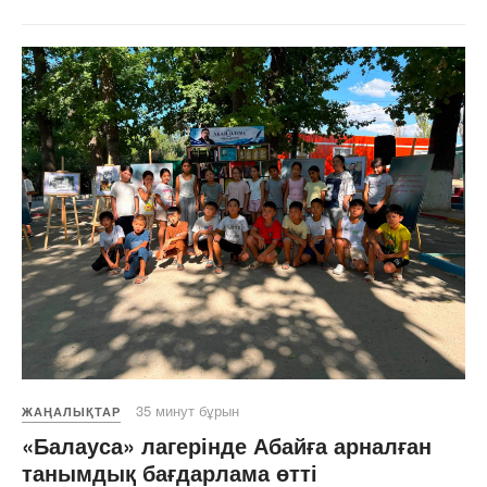
35 минут бұрын
ЖАҢАЛЫҚТАР
«Балауса» лагерінде Абайға арналған
танымдық бағдарлама өтті