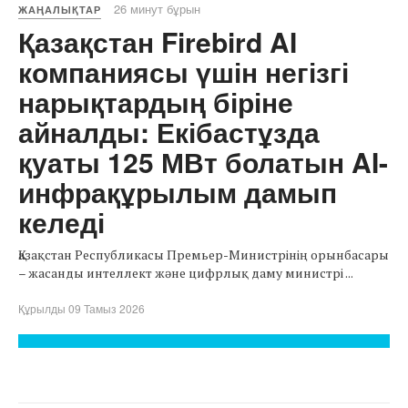
26 минут бұрын
ЖАҢАЛЫҚТАР
Қазақстан Firebird AI
компаниясы үшін негізгі
нарықтардың біріне
айналды: Екібастұзда
қуаты 125 МВт болатын AI-
инфрақұрылым дамып
келеді
Қазақстан Республикасы Премьер-Министрінің орынбасары
– жасанды интеллект және цифрлық даму министрі ...
Құрылды 09 Тамыз 2026