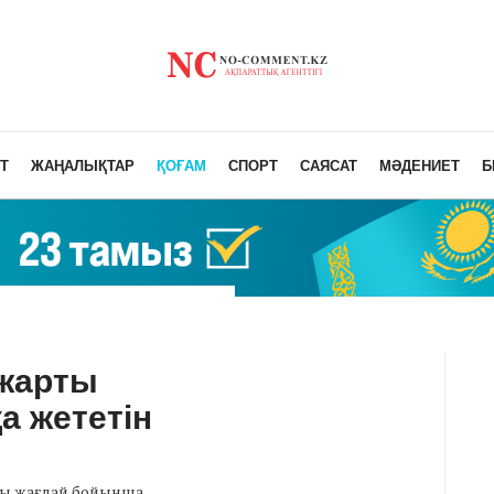
Т
ЖАҢАЛЫҚТАР
ҚОҒАМ
СПОРТ
САЯСАТ
МӘДЕНИЕТ
Б
 жарты
а жететін
дағы жағдай бойынша