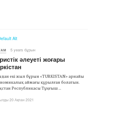
5 years бұрын
ҒАМ
ристік әлеуеті жоғары
ркістан
ыдан екі жыл бұрын «TURKISTAN» арнайы
ономикалық аймағы құрылған болатын.
ақстан Республикасы Тұңғыш ...
ылды 20 Ақпан 2021