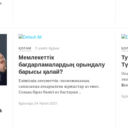
л
5 years бұрын
ҚОҒАМ
ҚО
Мемлекеттік
Ту
бағдарламалардың орындалу
Тү
барысы қалай?
Ос
эк
Еліміздің әлеуметтік-экономикалық
Қаз
саласында атқарылған жұмыстар аз емес.
Соның біраз бөлігі өз бастауын ...
Құр
Құрылды 24 Ақпан 2021
а