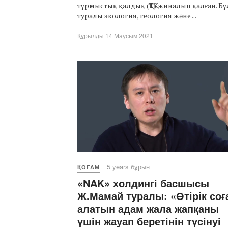
тұрмыстық қалдық (ҚТҚ) жиналып қалған. Бұ
туралы экология, геология және ...
Құрылды 14 Маусым 2021
5 years бұрын
ҚОҒАМ
«NAK» холдингі басшысы
Ж.Мамай туралы: «Өтірік соғ
алатын адам жала жапқаны
үшін жауап беретінін түсінуі