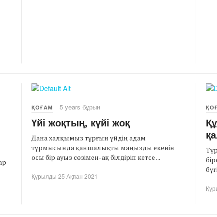
5 years бұрын
ҚОҒАМ
ҚО
Үйі жоқтың, күйі жоқ
Қ
қа
Дана халқымыз тұрғын үйдің адам
тұрмысында қаншалықты маңызды екенін
Түр
осы бір ауыз сөзімен-ақ білдіріп кетсе ...
бір
ар
бүг
Құрылды 25 Ақпан 2021
Құр