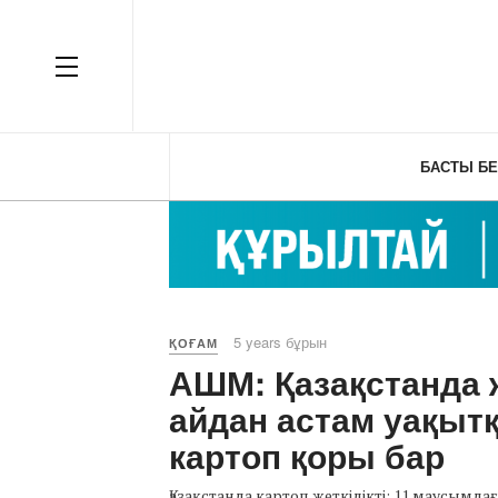
OFF CANVAS
БАСТЫ БЕ
5 years бұрын
ҚОҒАМ
АШМ: Қазақстанда
айдан астам уақытқ
картоп қоры бар
Қазақстанда картоп жеткілікті: 11 маусым