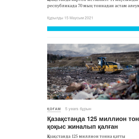
республикада 70 мың тоннадан астам әлеумет
Құрылды 15 Маусым 2021
5 years бұрын
ҚОҒАМ
Қазақстанда 125 миллион то
қоқыс жиналып қалған
Қазақстанда 125 миллион тонна қатты