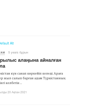
5 years бұрын
ҒАМ
ұрылыс алаңына айналған
ла
кістан күн санап көркейіп келеді. Араға
ер жыл салып барған адам Түркістанның
інгі келбетін ...
ылды 20 Ақпан 2021