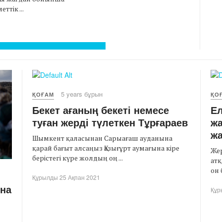
тік ...
5 years бұрын
ҚОҒАМ
ҚО
Бекет ағаның бекеті немесе
Ел
туған жерді түлеткен Тұрғараев
жа
ж
Шымкент қаласынан Сарыағаш ауданына
қарай бағыт алсаңыз Қазығұрт аумағына кіре
Жер
берістегі күре жолдың оң ...
атқ
он 
Құрылды 25 Ақпан 2021
нна
Құр