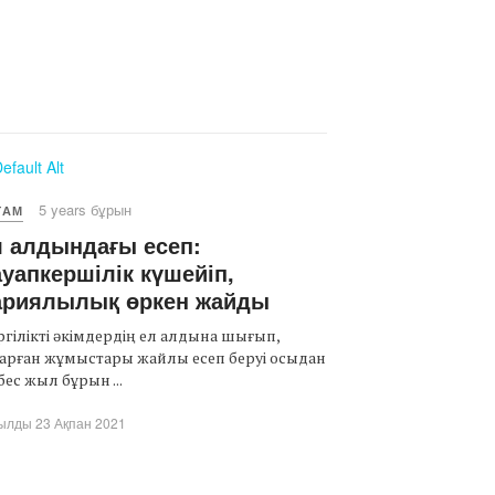
5 years бұрын
ҒАМ
 алдындағы есеп:
уапкершілік күшейіп,
ариялылық өркен жайды
гілікті әкімдердің ел алдына шығып,
арған жұмыстары жайлы есеп беруі осыдан
бес жыл бұрын ...
ылды 23 Ақпан 2021