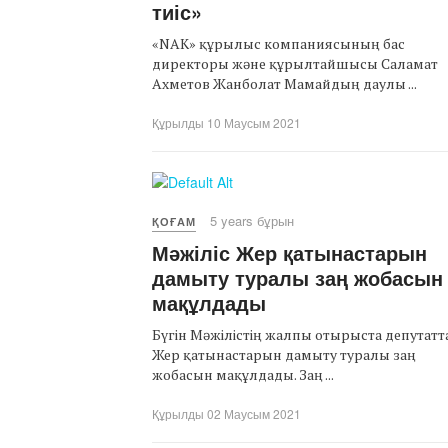
тиіс»
«NAK» құрылыс компаниясының бас
директоры және құрылтайшысы Саламат
Ахметов Жанболат Мамайдың даулы ...
Құрылды 10 Маусым 2021
5 years бұрын
ҚОҒАМ
Мәжіліс Жер қатынастарын
дамыту туралы заң жобасын
мақұлдады
Бүгін Мәжілістің жалпы отырыста депутатт
Жер қатынастарын дамыту туралы заң
жобасын мақұлдады. Заң ...
Құрылды 02 Маусым 2021