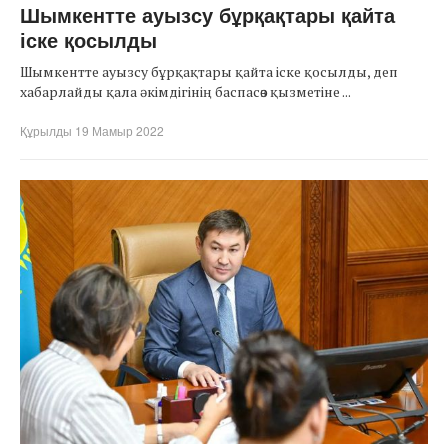
Шымкентте ауызсу бұрқақтары қайта
іске қосылды
Шымкентте ауызсу бұрқақтары қайта іске қосылды, деп
хабарлайды қала әкімдігінің баспасөз қызметіне ...
Құрылды 19 Мамыр 2022