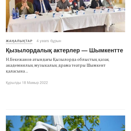
4 years бұрын
ЖАҢАЛЫҚТАР
Қызылордалық актерлер — Шымкентте
Н.Бекежанов атындағы Қызылорда облыстық қазақ
академиялық музыкалық драма театры Шымкент
қаласына ...
Құрылды 18 Мамыр 2022