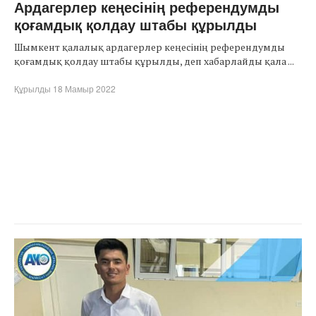
Ардагерлер кеңесінің референдумды
қоғамдық қолдау штабы құрылды
Шымкент қалалық ардагерлер кеңесінің референдумды
қоғамдық қолдау штабы құрылды, деп хабарлайды қала ...
Құрылды 18 Мамыр 2022