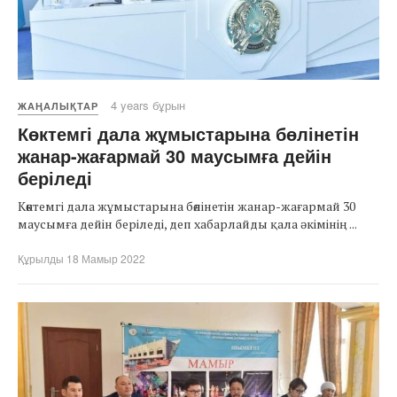
4 years бұрын
ЖАҢАЛЫҚТАР
Көктемгі дала жұмыстарына бөлінетін
жанар-жағармай 30 маусымға дейін
беріледі
Көктемгі дала жұмыстарына бөлінетін жанар-жағармай 30
маусымға дейін беріледі, деп хабарлайды қала әкімінің ...
Құрылды 18 Мамыр 2022