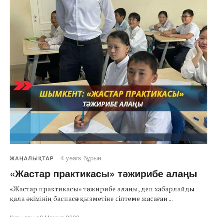
4 years бұрын
ЖАҢАЛЫҚТАР
«Жастар практикасы» тәжирибе алаңы
«Жастар практикасы» тәжирибе алаңы, деп хабарлайды
қала әкімінің баспасөз қызметіне сілтеме жасаған ...