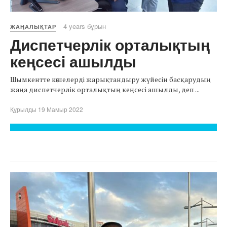
4 years бұрын
ЖАҢАЛЫҚТАР
Диспетчерлік орталықтың
кеңсесі ашылды
Шымкентте көшелерді жарықтандыру жүйесін басқарудың
жаңа диспетчерлік орталықтың кеңсесі ашылды, деп ...
Құрылды 19 Мамыр 2022