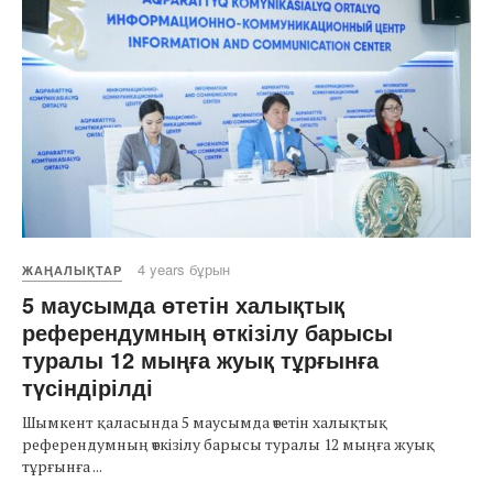
4 years бұрын
ЖАҢАЛЫҚТАР
5 маусымда өтетін халықтық
референдумның өткізілу барысы
туралы 12 мыңға жуық тұрғынға
түсіндірілді
Шымкент қаласында 5 маусымда өтетін халықтық
референдумның өткізілу барысы туралы 12 мыңға жуық
тұрғынға ...