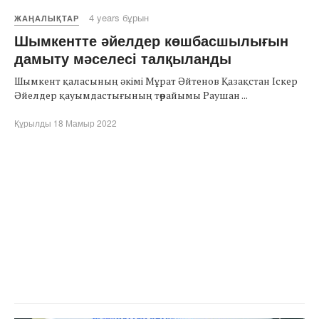
4 years бұрын
ЖАҢАЛЫҚТАР
Шымкентте әйелдер көшбасшылығын
дамыту мәселесі талқыланды
Шымкент қаласының әкімі Мұрат Әйтенов Қазақстан Іскер
Әйелдер қауымдастығының төрайымы Раушан ...
Құрылды 18 Мамыр 2022