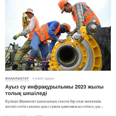
4 years бұрын
ЖАҢАЛЫҚТАР
Ауыз су инфрақұрылымы 2023 жылы
толық шешіледі
Бүгінде Шымкент қаласының сексен бір елді-мекеннің
жетпіз сегізі сапалы ауыз сумен қамтамасыз етілсе, үш ...