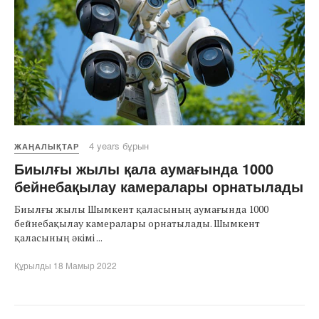
4 years бұрын
ЖАҢАЛЫҚТАР
Биылғы жылы қала аумағында 1000
бейнебақылау камералары орнатылады
Биылғы жылы Шымкент қаласының аумағында 1000
бейнебақылау камералары орнатылады. Шымкент
қаласының әкімі ...
Құрылды 18 Мамыр 2022