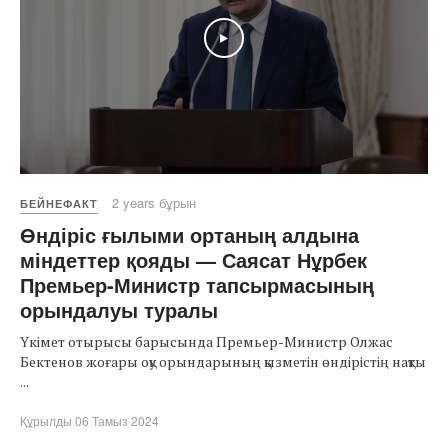
Play
2 years бұрын
БЕЙНЕФАКТ
Өндіріс ғылыми ортаның алдына
міндеттер қояды — Саясат Нұрбек
Премьер-Министр тапсырмасының
орындалуы туралы
Үкімет отырысы барысында Премьер-Министр Олжас
Бектенов жоғары оқу орындарының қызметін өндірістің нақты
...
Құрылды 06 Тамыз 2024