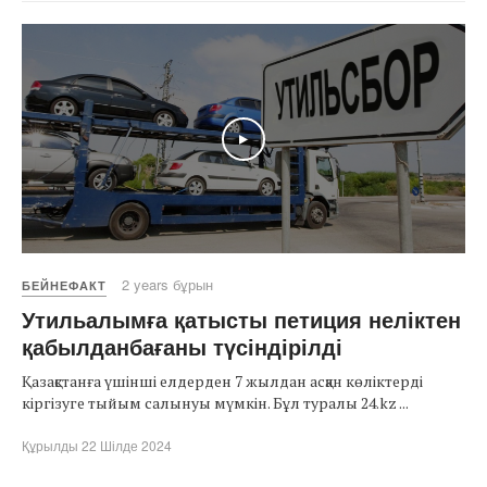
Play
2 years бұрын
БЕЙНЕФАКТ
Утильалымға қатысты петиция неліктен
қабылданбағаны түсіндірілді
Қазақстанға үшінші елдерден 7 жылдан асқан көліктерді
кіргізуге тыйым салынуы мүмкін. Бұл туралы 24.kz ...
Құрылды 22 Шілде 2024