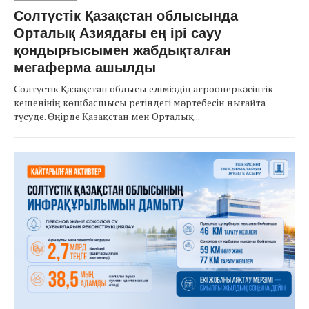
Солтүстік Қазақстан облысында
Орталық Азиядағы ең ірі сауу
қондырғысымен жабдықталған
мегаферма ашылды
Солтүстік Қазақстан облысы еліміздің агроөнеркәсіптік
кешенінің көшбасшысы ретіндегі мәртебесін нығайта
түсуде. Өңірде Қазақстан мен Орталық...