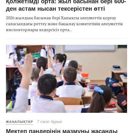
Қолжетімді орта: жыл басынан бері 600-
ден астам нысан тексерістен өтті
2026 жылдың басынан бері Халықты әлеуметтік қорғау
саласындағы реттеу және бақылау комитетінің әлеуметтік
инспекторлары кедергісіз орта...
7 сағат бұрын
ЖАҢАЛЫҚТАР
Мектеп пәндерінің мазмұны жасанды