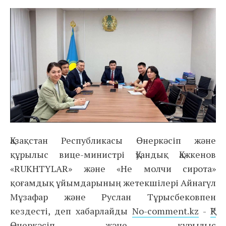
Қазақстан Республикасы Өнеркәсіп және
құрылыс вице-министрі Қуандық Қажкенов
«RUKHTYLAR» және «Не молчи сирота»
қоғамдық ұйымдарының жетекшілері Айнагүл
Мұзафар және Руслан Тұрысбековпен
кездесті, деп хабарлайды
No-comment.kz
-
ҚР
Өнеркәсіп және құрылыс