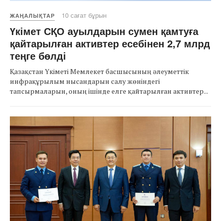
10 сағат бұрын
ЖАҢАЛЫҚТАР
Үкімет СҚО ауылдарын сумен қамтуға
қайтарылған активтер есебінен 2,7 млрд
теңге бөлді
Қазақстан Үкіметі Мемлекет басшысының әлеуметтік
инфрақұрылым нысандарын салу жөніндегі
тапсырмаларын, оның ішінде елге қайтарылған активтер...