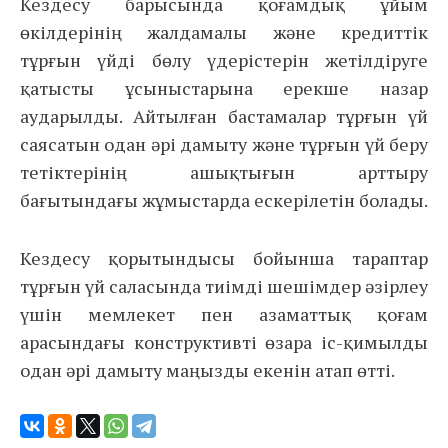
Кездесу барысында қоғамдық ұйым
өкілдерінің жалдамалы және кредиттік
тұрғын үйді бөлу үдерістерін жетілдіруге
қатысты ұсыныстарына ерекше назар
аударылды. Айтылған бастамалар тұрғын үй
саясатын одан әрі дамыту және тұрғын үй беру
тетіктерінің ашықтығын арттыру
бағытындағы жұмыстарда ескерілетін болады.
Кездесу қорытындысы бойынша тараптар
тұрғын үй саласында тиімді шешімдер әзірлеу
үшін мемлекет пен азаматтық қоғам
арасындағы конструктивті өзара іс-қимылды
одан әрі дамыту маңызды екенін атап өтті.