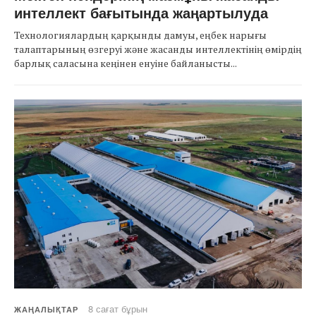
интеллект бағытында жаңартылуда
Технологиялардың қарқынды дамуы, еңбек нарығы
талаптарының өзгеруі және жасанды интеллектінің өмірдің
барлық саласына кеңінен енуіне байланысты...
8 сағат бұрын
ЖАҢАЛЫҚТАР