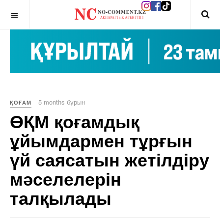
OFF CANVAS
5 months бұрын
ҚОҒАМ
ӨҚМ қоғамдық
ұйымдармен тұрғын
үй саясатын жетілдіру
мәселелерін
талқылады