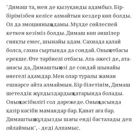
"Димаш та, мен де қызуқанды адамбыз. Бір-
бірімізбен келісе алмайтын кездер көп болды.
Ол да эмоцияның адамы. Мүлде сөйлеспей
кеткен кезіміз болды. Димаш көп әншілер
сияқты емес, шынайы адам. Сахнада қалай
болса, сахна сыртында да сондай. Оның отбасы
ерекше. Өте тәрбиелі отбасы. Ата-әжесі де, ата-
анасы да, Димаштың өзі де сондай шынайы
өнегелі адамдар. Мен олар туралы жаман
ешнәрсе айта алмаймын. Бір білетінім, Димаш
шетелдік жұлдыздардың қатарында болады.
Оның кәсібилігі сол дәрежеде. Оның қасында
қазір кәсіби мамандар бар. Қанат аға бар.
Димаштың жұлдызды шағы енді басталады деп
ойлаймын", - деді Алпамыс.