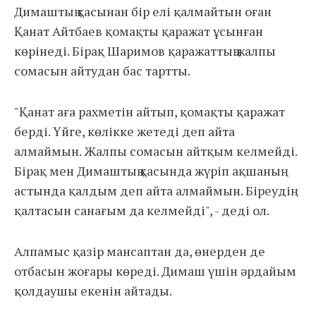
Димаштың қасынан бір елі қалмайтын оған
Қанат Айтбаев қомақты қаражат ұсынған
көрінеді. Бірақ Шаримов қаражаттың жалпы
сомасын айтудан бас тартты.
"Қанат аға рахметін айтып, қомақты қаражат
берді. Үйге, көлікке жетеді деп айта
алмаймын. Жалпы сомасын айтқым келмейді.
Бірақ мен Димаштың қасында жүріп ақшаның
астында қалдым деп айта алмаймын. Біреудің
қалтасын санағым да келмейді", - деді ол.
Алпамыс қазір мансаптан да, өнерден де
отбасын жоғары көреді. Димаш үшін әрдайым
қолдаушы екенін айтады.