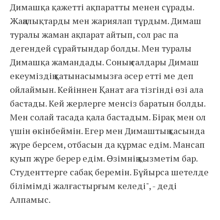
Димашқа қажетті ақпаратты менен сұрады.
Жаңалықтарды мен жариялап тұрдым. Димаш
туралы жаман ақпарат айтып, сол рас па
дегендей сұрайтындар болды. Мен туралы
Димашқа жамандады. Соның салдары Димаш
екеуміздің қатынасымызға әсер етті ме деп
ойлаймын. Кейіннен Қанат аға тізгінді өзі ала
бастады. Кей жерлерге менсіз баратын болды.
Мен солай тасада қала бастадым. Бірақ мен ол
үшін өкінбеймін. Егер мен Димаштың қасында
жүре берсем, отбасын да құрмас едім. Мансап
қуып жүре берер едім. Өзімнің қызметім бар.
Студенттерге сабақ беремін. Бұйырса шетелде
білімімді жалғастырғым келеді", - деді
Алпамыс.