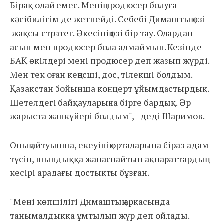
Бірақ олай емес. Менің продюсер болуға
кәсібилігім де жетпейді. Себебі Димаштың өзі -
жақсы стратег. Әкесінің өзі бір тау. Олардан
асып мен продюсер бола алмаймын. Кезінде
БАҚ өкілдері мені продюсер деп жазып жүрді.
Мен тек оған кеңесші, дос, тілекші болдым.
Қазақстан бойынша концерт ұйымдастырдық.
Шетелдегі байқауларына бірге бардық. Әр
жарыста жанкүйері болдым", - деді Шаримов.
Оның айтуынша, екеуінің орталарына біраз адам
түсіп, шындыққа жанаспайтын ақпараттардың
кесірі арадағы достықты бұзған.
"Мені көпшілігі Димаштың арқасында
танымалдыққа ұмтылып жүр деп ойлады.