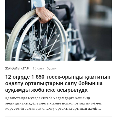
15 сағат бұрын
ЖАҢАЛЫҚТАР
12 өңірде 1 850 төсек-орынды қамтитын
оңалту орталықтарын салу бойынша
ауқымды жоба іске асырылуда
Қазақстанда мүгедектігі бар адамдарға кешенді
медициналық, әлеуметтік және психологиялық көмек
көрсететін заманауи оңалту орталықтарының желісі...