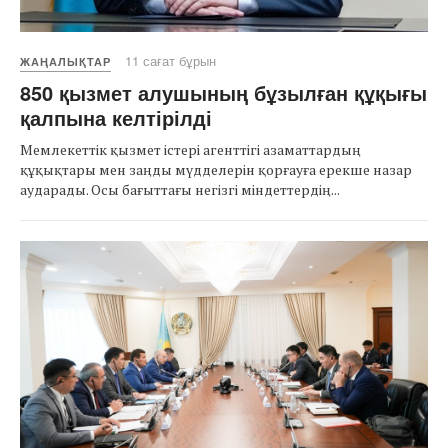
11 сағат бұрын
ЖАҢАЛЫҚТАР
850 қызмет алушының бұзылған құқығы
қалпына келтірілді
Мемлекеттік қызмет істері агенттігі азаматтардың
құқықтары мен заңды мүдделерін қорғауға ерекше назар
аударады. Осы бағыттағы негізгі міндеттердің...