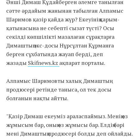
Әнші Димаш Құдайберген әлемге танылған
сәтте әрдайым жанынан табылған Алпамыс
Шаримов қазір қайда жүр? Екеуінің қарым-
қатынасына не себепті сызат түсті? Осы
секілді көпшілікті мазалаған сұрақтарға
Димаштың экс-досы Нұрсұлтан Құрманға
берген сұхбатында жауап берді, деп
жазады
Skifnews.kz
ақпарат порталы.
Алпамыс Шаримовты халық Димаштың
продюсері ретінде таныса, ол тек досы
болғанын нақты айтты.
"Қазір Димаш екеуміз араласпаймыз. Менің өз
жұмысым бар, оның өз жұмысы бар. Елдің бәрі
мені Димаштың продюсері болды деп ойлайды.