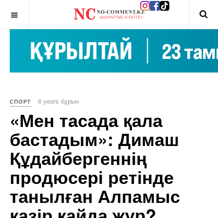
OFF CANVAS
6 years бұрын
СПОРТ
«Мен тасада қала
бастадым»: Димаш
Құдайбергеннің
продюсері ретінде
танылған Алпамыс
қазір қайда жүр?