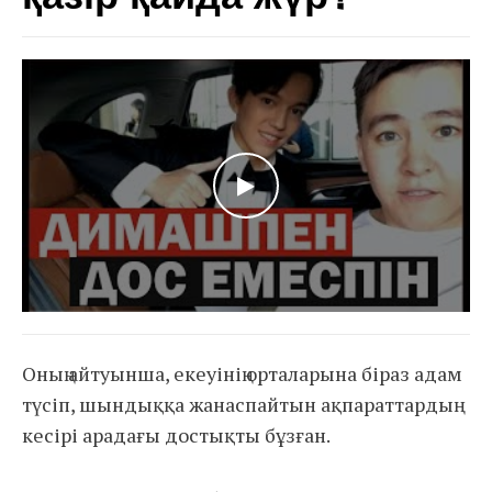
WATCH THE VIDEO
Оның айтуынша, екеуінің орталарына біраз адам
түсіп, шындыққа жанаспайтын ақпараттардың
кесірі арадағы достықты бұзған.