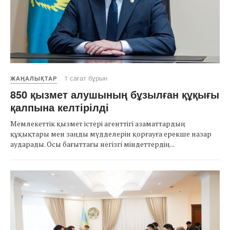
1 сағат бұрын
ЖАҢАЛЫҚТАР
850 қызмет алушының бұзылған құқығы
қалпына келтірілді
Мемлекеттік қызмет істері агенттігі азаматтардың
құқықтары мен заңды мүдделерін қорғауға ерекше назар
аударады. Осы бағыттағы негізгі міндеттердің...