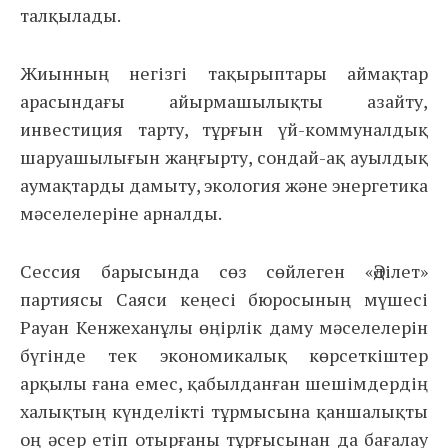
талқылады.
Жиынның негізгі тақырыптары аймақтар
арасындағы айырмашылықты азайту,
инвестиция тарту, тұрғын үй-коммуналдық
шаруашылығын жаңғырту, сондай-ақ ауылдық
аумақтарды дамыту, экология және энергетика
мәселелеріне арналды.
Сессия барысында сөз сөйлеген «Әділет»
партиясы Саяси кеңесі бюросының мүшесі
Рауан Кенжеханұлы өңірлік даму мәселелерін
бүгінде тек экономикалық көрсеткіштер
арқылы ғана емес, қабылданған шешімдердің
халықтың күнделікті тұрмысына қаншалықты
оң әсер етіп отырғаны тұрғысынан да бағалау