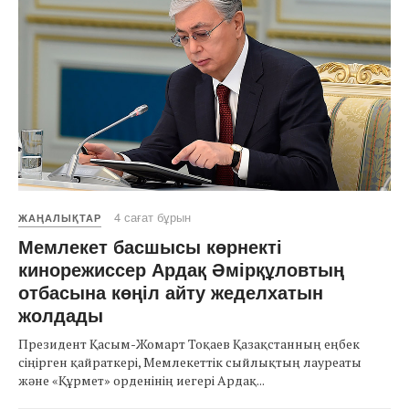
4 сағат бұрын
ЖАҢАЛЫҚТАР
Мемлекет басшысы көрнекті
кинорежиссер Ардақ Әмірқұловтың
отбасына көңіл айту жеделхатын
жолдады
Президент Қасым-Жомарт Тоқаев Қазақстанның еңбек
сіңірген қайраткері, Мемлекеттік сыйлықтың лауреаты
және «Құрмет» орденінің иегері Ардақ...