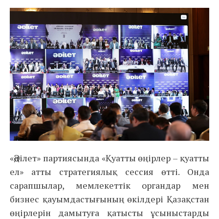
«Әділет» партиясында «Қуатты өңірлер – қуатты
ел» атты стратегиялық сессия өтті. Онда
сарапшылар, мемлекеттік органдар мен
бизнес қауымдастығының өкілдері Қазақстан
өңірлерін дамытуға қатысты ұсыныстарды