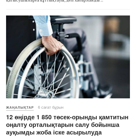
6 сағат бұрын
ЖАҢАЛЫҚТАР
12 өңірде 1 850 төсек-орынды қамтитын
оңалту орталықтарын салу бойынша
ауқымды жоба іске асырылуда