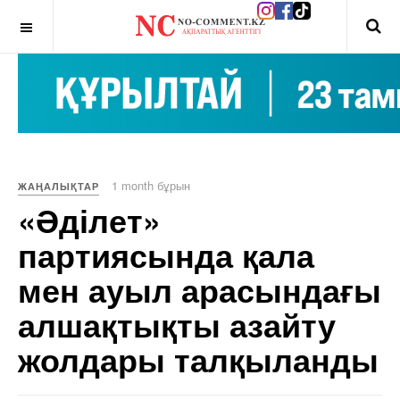
OFF CANVAS
1 month бұрын
ЖАҢАЛЫҚТАР
«Әділет»
партиясында қала
мен ауыл арасындағы
алшақтықты азайту
жолдары талқыланды