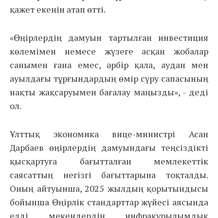
қажет екенін атап өтті.
«Өңірлердің дамуын тартылған инвестиция
көлемімен немесе жүзеге асқан жобалар
санымен ғана емес, әрбір қала, аудан мен
ауылдағы тұрғындардың өмір сүру сапасының
нақты жақсаруымен бағалау маңызды», - деді
ол.
Ұлттық экономика вице-министрі Асан
Дарбаев өңірлердің дамуындағы теңсіздікті
қысқартуға бағытталған мемлекеттік
саясаттың негізгі бағыттарына тоқталды.
Оның айтуынша, 2025 жылдың қорытындысы
бойынша Өңірлік стандарттар жүйесі аясында
елді мекендердің инфрақұрылымдық