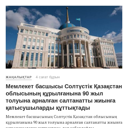
4 сағат бұрын
ЖАҢАЛЫҚТАР
Мемлекет басшысы Солтүстік Қазақстан
облысының құрылғанына 90 жыл
толуына арналған салтанатты жиынға
қатысушыларды құттықтады
Мемлекет басшысының Солтүстік Қазақстан облысының
құрылғанына 90 жыл толуына арналған салтанатты жиынға
қатысушыларға құттықтауы, деп хабарлайды ...