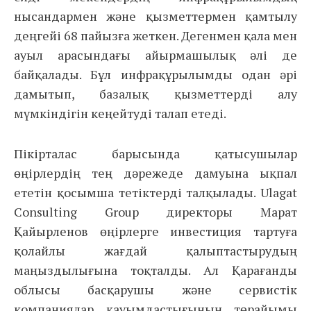
нысандармен және қызметтермен қамтылу
деңгейі 68 пайызға жеткен. Дегенмен қала мен
ауыл арасындағы айырмашылық әлі де
байқалады. Бұл инфрақұрылымды одан әрі
дамытып, базалық қызметтерді алу
мүмкіндігін кеңейтуді талап етеді.
Пікірталас барысында қатысушылар
өңірлердің тең дәрежеде дамуына ықпал
ететін қосымша тетіктерді талқылады. Ulagat
Consulting Group директоры Марат
Қайырленов өңірлерге инвестиция тартуға
қолайлы жағдай қалыптастырудың
маңыздылығына тоқталды. Ал Қарағанды
облысы басқарушы және сервистік
компаниялар қауымдастығының төрайымы