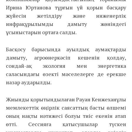
Ирина Юртанова тұрғын үй қорын басқару
жүйесін жетілдіру және инженерлік
инфрақұрылымды дамыту жөніндегі
ұсыныстарын ортаға салды.
Басқосу барысында ауылдық аумақтарды
дамыту, агроөнеркәсіп кешенін қолдау,
сондай-ақ экология мен энергетика
саласындағы өзекті мәселелерге де ерекше
назар аударылды.
Жиынды қорытындылаған Рауан Кенжеханұлы
мемлекеттік өңірлік саясаттың басты өлшемі
оның нақты нәтижесі болуы тиіс екенін атап
өтті. Сессияға қатысушылар түскен