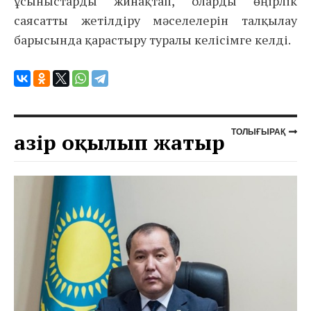
ұсыныстарды жинақтап, оларды өңірлік
саясатты жетілдіру мәселелерін талқылау
барысында қарастыру туралы келісімге келді.
ТОЛЫҒЫРАҚ
Қазір оқылып жатыр