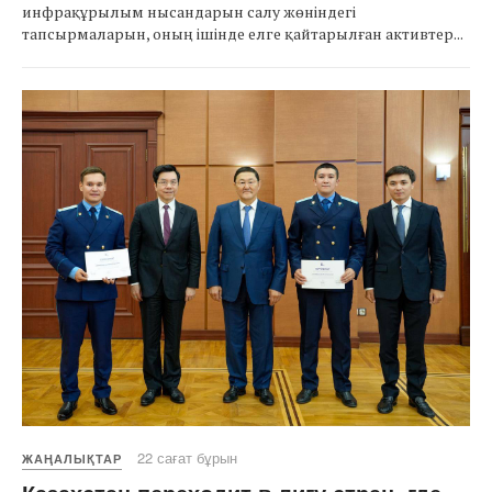
инфрақұрылым нысандарын салу жөніндегі
тапсырмаларын, оның ішінде елге қайтарылған активтер...
22 сағат бұрын
ЖАҢАЛЫҚТАР