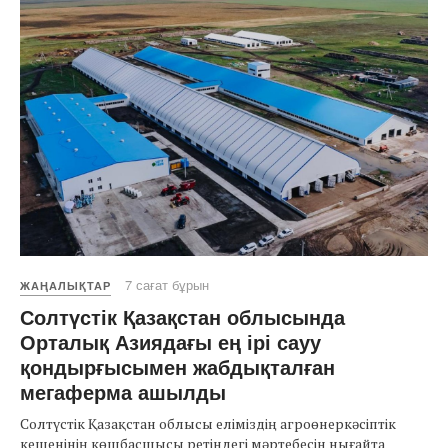
7 сағат бұрын
ЖАҢАЛЫҚТАР
Солтүстік Қазақстан облысында
Орталық Азиядағы ең ірі сауу
қондырғысымен жабдықталған
мегаферма ашылды
Солтүстік Қазақстан облысы еліміздің агроөнеркәсіптік
кешенінің көшбасшысы ретіндегі мәртебесін нығайта