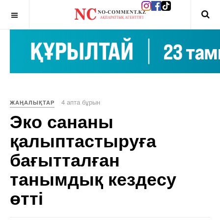
OFF CANVAS
4 апта бұрын
ЖАҢАЛЫҚТАР
Эко сананы
қалыптастыруға
бағытталған
танымдық кездесу
өтті