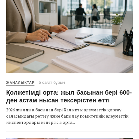
5 сағат бұрын
ЖАҢАЛЫҚТАР
Қолжетімді орта: жыл басынан бері 600-
ден астам нысан тексерістен өтті
2026 жылдың басынан бері Халықты әлеуметтік қорғау
саласындағы реттеу және бақылау комитетінің әлеуметтік
инспекторлары кедергісіз орта...