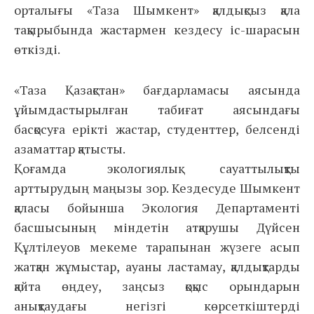
орталығы «Таза Шымкент» қалдықсыз қала
тақырыбында жастармен кездесу іс-шарасын
өткізді.
«Таза Қазақстан» бағдарламасы аясында
ұйымдастырылған табиғат аясындағы
басқосуға ерікті жастар, студенттер, белсенді
азаматтар қатысты.
Қоғамда экологиялық сауаттылықты
арттырудың маңызы зор. Кездесуде Шымкент
қаласы бойынша Экология Департаменті
басшысының міндетін атқарушы Дүйсен
Құлтілеуов мекеме тарапынан жүзеге асып
жатқан жұмыстар, ауаны ластамау, қалдықтарды
қайта өңдеу, заңсыз қоқыс орындарын
анықтаудағы негізгі көрсеткіштерді