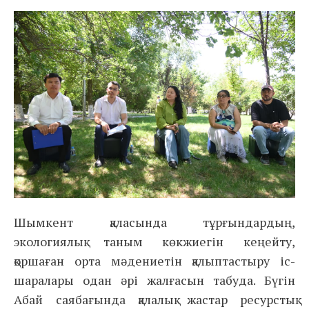
Шымкент қаласында тұрғындардың,
экологиялық таным көкжиегін кеңейту,
қоршаған орта мәдениетін қалыптастыру іс-
шаралары одан әрі жалғасын табуда. Бүгін
Абай саябағында қалалық жастар ресурстық