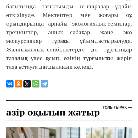
бағытында тағылымды іс-шаралар ұдайы
өткізілуде. Мектептер мен жоғары оқу
орындарында арнайы экологиялық семинар,
тренингтер, ашық сабақтар және эко
экскурсиялар тұрақты ұйымдастырылуда.
Жалпықалалық сенбіліктерде де тұрғындар
тазалыққа үлес қосып, өзінің тұрғылықты жерін
таза ұстауға дағдыланып келеді.
ТОЛЫҒЫРАҚ
Қазір оқылып жатыр