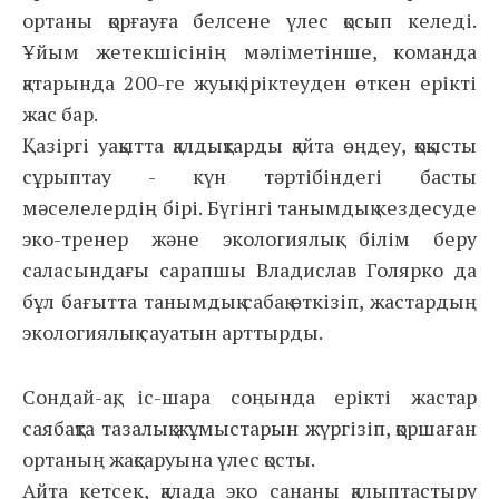
ортаны қорғауға белсене үлес қосып келеді.
Ұйым жетекшісінің мәліметінше, команда
қатарында 200-ге жуық іріктеуден өткен ерікті
жас бар.
Қазіргі уақытта қалдықтарды қайта өңдеу, қоқысты
сұрыптау - күн тәртібіндегі басты
мәселелердің бірі. Бүгінгі танымдық кездесуде
эко-тренер және экологиялық білім беру
саласындағы сарапшы Владислав Голярко да
бұл бағытта танымдық сабақ өткізіп, жастардың
экологиялық сауатын арттырды.
Сондай-ақ, іс-шара соңында ерікті жастар
саябақта тазалық жұмыстарын жүргізіп, қоршаған
ортаның жақсаруына үлес қосты.
Айта кетсек, қалада эко сананы қалыптастыру