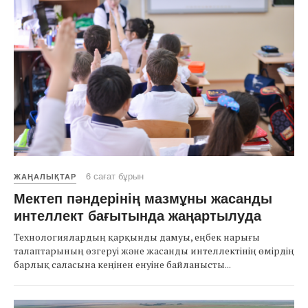
6 сағат бұрын
ЖАҢАЛЫҚТАР
Мектеп пәндерінің мазмұны жасанды
интеллект бағытында жаңартылуда
Технологиялардың қарқынды дамуы, еңбек нарығы
талаптарының өзгеруі және жасанды интеллектінің өмірдің
барлық саласына кеңінен енуіне байланысты...