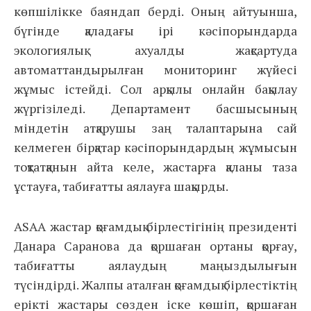
көпшілікке баяндап берді. Оның айтуынша,
бүгінде қаладағы ірі кәсіпорындарда
экологиялық ахуалды жақсартуда
автоматтандырылған мониторинг жүйесі
жұмыс істейді. Сол арқылы онлайн бақылау
жүргізіледі. Департамент басшысының
міндетін атқарушы заң талаптарына сай
келмеген бірқатар кәсіпорындардың жұмысын
тоқтатқанын айта келе, жастарға қаланы таза
ұстауға, табиғатты аялауға шақырды.
ASAA жастар қоғамдық бірлестігінің президенті
Данара Саранова да қоршаған ортаны қорғау,
табиғатты аялаудың маңыздылығын
түсіндірді. Жалпы аталған қоғамдық бірлестіктің
ерікті жастары сөзден іске көшіп, қоршаған