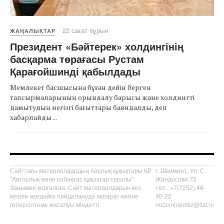
22 сағат бұрын
ЖАҢАЛЫҚТАР
Президент «Бәйтерек» холдингінің
басқарма төрағасы Рустам
Қарағойшинді қабылдады
Мемлекет басшысына бұған дейін берген
тапсырмаларының орындалу барысы және холдингті
дамытудың негізгі бағыттары баяндалды, деп
хабарлайды ...
Сайттағы материалдардың барлық құқықтары ҚР
г. Шымкент, Ул. С.
"Авторлық және сабақтас құқықтар туралы"
Жандосова 73
Заңымен қорғалған. Сайт материалдарын кез-
тел.: +7(7252) 48-
келген жағдайға пайдалануда ақпарат көзіне
90-22
гиперсілтеме жасалуы міндетті.
nocommentkz@list.ru