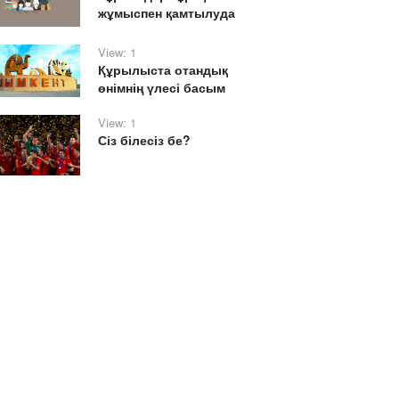
жұмыспен қамтылуда
View: 1
Құрылыста отандық
өнімнің үлесі басым
View: 1
Сіз білесіз бе?