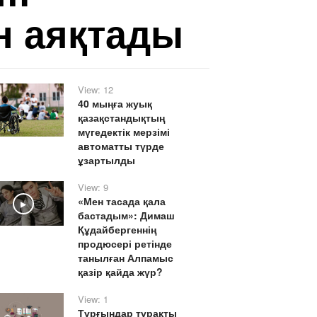
н аяқтады
View: 12
40 мыңға жуық
қазақстандықтың
мүгедектік мерзімі
автоматты түрде
ұзартылды
View: 9
«Мен тасада қала
Play
бастадым»: Димаш
Құдайбергеннің
продюсері ретінде
танылған Алпамыс
қазір қайда жүр?
View: 1
Тұрғындар тұрақты