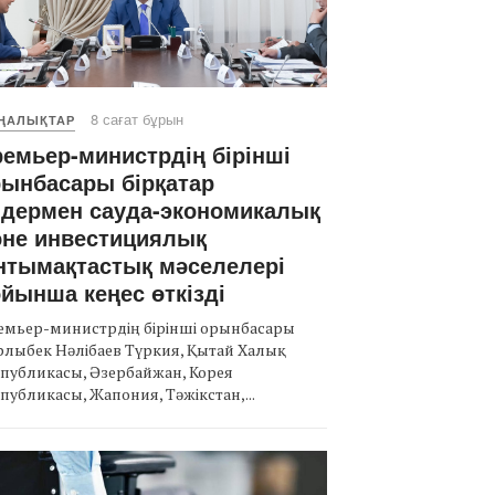
8 сағат бұрын
ҢАЛЫҚТАР
емьер-министрдің бірінші
ынбасары бірқатар
лдермен сауда-экономикалық
әне инвестициялық
нтымақтастық мәселелері
йынша кеңес өткізді
емьер-министрдің бірінші орынбасары
лыбек Нәлібаев Түркия, Қытай Халық
публикасы, Әзербайжан, Корея
публикасы, Жапония, Тәжікстан,...