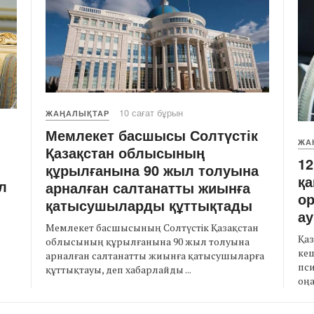
10 сағат бұрын
ЖАҢАЛЫҚТАР
Мемлекет басшысы Солтүстік
ЖА
Қазақстан облысының
12
құрылғанына 90 жыл толуына
қа
л
арналған салтанатты жиынға
о
қатысушыларды құттықтады
а
Мемлекет басшысының Солтүстік Қазақстан
Қаз
облысының құрылғанына 90 жыл толуына
кеш
арналған салтанатты жиынға қатысушыларға
пси
құттықтауы, деп хабарлайды ...
оңа