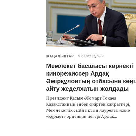
9 сағат бұрын
ЖАҢАЛЫҚТАР
Мемлекет басшысы көрнекті
кинорежиссер Ардақ
Әмірқұловтың отбасына көңі
айту жеделхатын жолдады
Президент Қасым-Жомарт Тоқаев
Қазақстанның еңбек сіңірген қайраткері,
Мемлекеттік сыйлықтың лауреаты және
«Құрмет» орденінің иегері Ардақ...