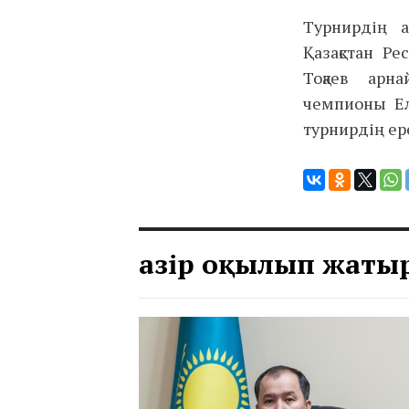
Турнирдің а
Қазақстан Р
Тоқаев арн
чемпионы Елд
турнирдің ер
Қазір оқылып жаты