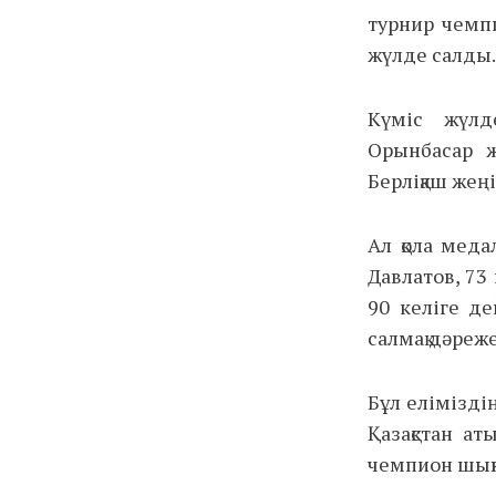
турнир чемпи
жүлде салды.
Күміс жүлд
Орынбасар ж
Берліқаш жең
Ал қола меда
Давлатов, 73
90 келіге де
салмақ дәреж
Бұл елімізді
Қазақстан а
чемпион шықп