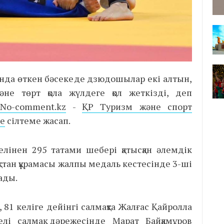
ында өткен бәсекеде дзюдошылар екі алтын,
әне төрт қола жүлдеге қол жеткізді, деп
ы
No-comment.kz
-
ҚР Туризм және спорт
не
сілтеме жасап.
лінен 295 татами шебері қатысқан әлемдік
стан құрамасы жалпы медаль кестесінде 3-ші
ады.
, 81 келіге дейінгі салмақта Жалғас Қайролла
лі салмақ дәрежесінде Марат Байқамұров