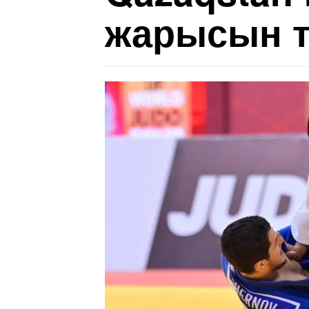
жарысын т