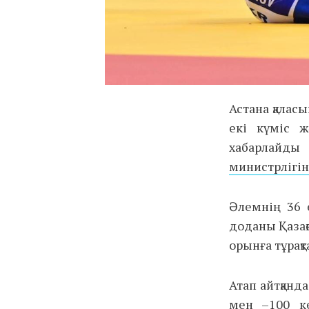
Астана қалас
екі күміс ж
хабарлайд
министрлігі
Әлемнің 36 е
доданы Қазақ
орынға тұрақт
Атап айтқанда
мен –100 ке