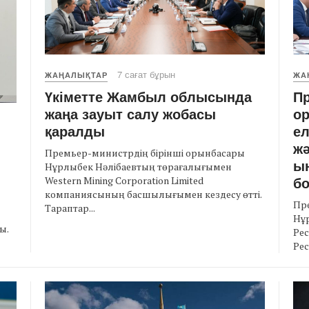
7 сағат бұрын
ЖАҢАЛЫҚТАР
ЖА
Үкіметте Жамбыл облысында
Пр
жаңа зауыт салу жобасы
ор
қаралды
е
ж
Премьер-министрдің бірінші орынбасары
ы
Нұрлыбек Нәлібаевтың төрағалығымен
бо
Western Mining Corporation Limited
компаниясының басшылығымен кездесу өтті.
Пр
Тараптар...
Нұр
ы.
Рес
Рес