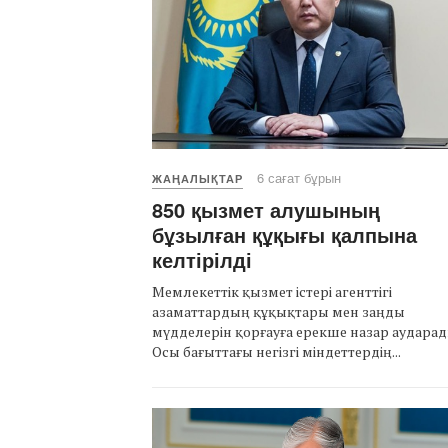
6 сағат бұрын
ЖАҢАЛЫҚТАР
850 қызмет алушының
бұзылған құқығы қалпына
келтірілді
Мемлекеттік қызмет істері агенттігі
азаматтардың құқықтары мен заңды
мүдделерін қорғауға ерекше назар аударад
Осы бағыттағы негізгі міндеттердің...