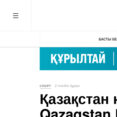
OFF CANVAS
БАСТЫ БЕ
2 months бұрын
СПОРТ
Қазақстан
Qazaqstan 