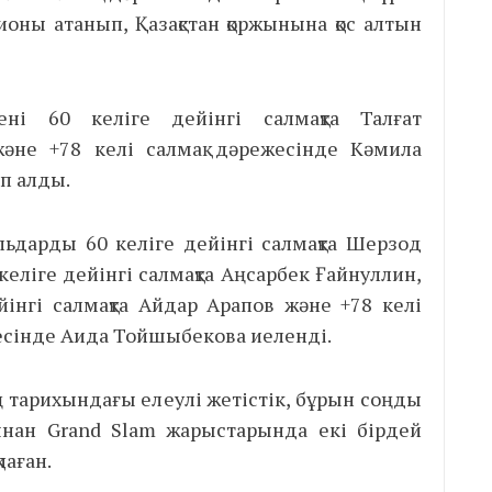
оны атанып, Қазақстан қоржынына қос алтын
ені 60 келіге дейінгі салмақта Талғат
әне +78 келі салмақ дәрежесінде Кәмила
іп алды.
льдарды 60 келіге дейінгі салмақта Шерзод
 келіге дейінгі салмақта Аңсарбек Ғайнуллин,
йінгі салмақта Айдар Арапов және +78 келі
есінде Аида Тойшыбекова иеленді.
ң тарихындағы елеулі жетістік, бұрын соңды
тынан Grand Slam жарыстарында екі бірдей
аған.