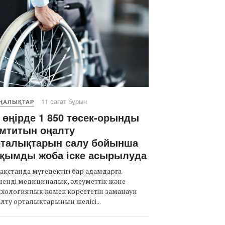
11 сағат бұрын
ҢАЛЫҚТАР
 өңірде 1 850 төсек-орынды
мтитын оңалту
рталықтарын салу бойынша
уқымды жоба іске асырылуда
ақстанда мүгедектігі бар адамдарға
енді медициналық, әлеуметтік және
хологиялық көмек көрсететін заманауи
лту орталықтарының желісі...