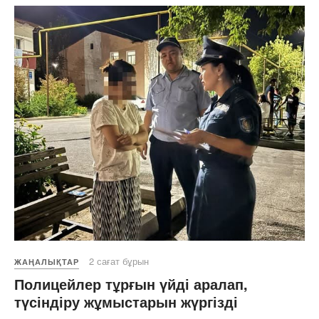
2 сағат бұрын
ЖАҢАЛЫҚТАР
Полицейлер тұрғын үйді аралап,
түсіндіру жұмыстарын жүргізді