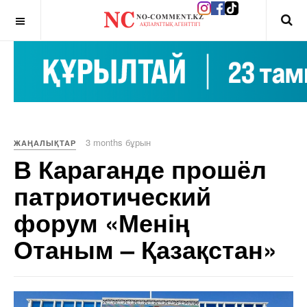
OFF CANVAS
3 months бұрын
ЖАҢАЛЫҚТАР
В Караганде прошёл
патриотический
форум «Менің
Отаным – Қазақстан»