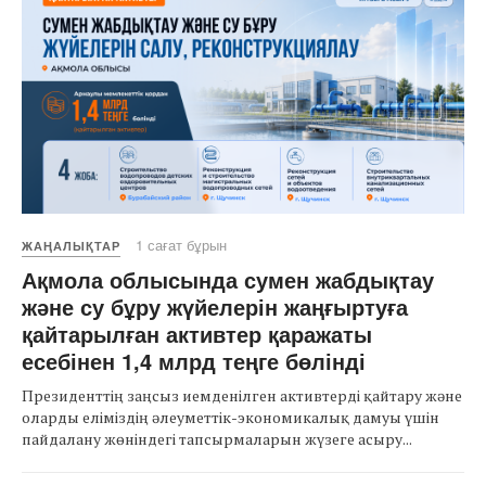
1 сағат бұрын
ЖАҢАЛЫҚТАР
Ақмола облысында сумен жабдықтау
және су бұру жүйелерін жаңғыртуға
қайтарылған активтер қаражаты
есебінен 1,4 млрд теңге бөлінді
Президенттің заңсыз иемденілген активтерді қайтару және
оларды еліміздің әлеуметтік-экономикалық дамуы үшін
пайдалану жөніндегі тапсырмаларын жүзеге асыру...