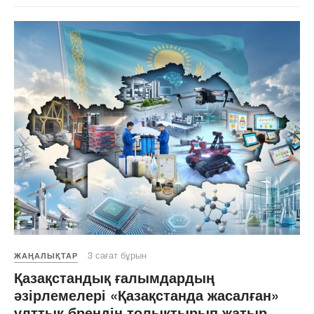
3 сағат бұрын
ЖАҢАЛЫҚТАР
Қазақстандық ғалымдардың
әзірлемелері «Қазақстанда жасалған»
ұлттық брендін толықтырып жатыр