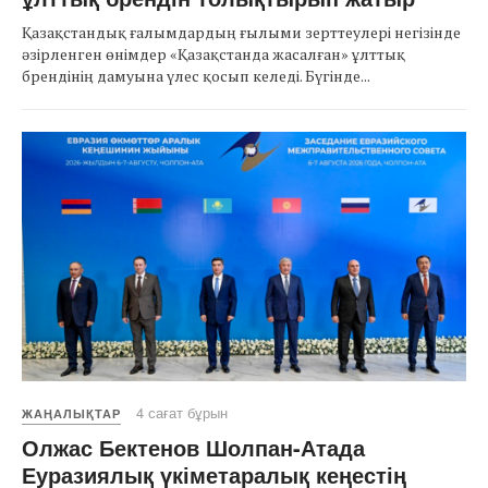
Қазақстандық ғалымдардың ғылыми зерттеулері негізінде
әзірленген өнімдер «Қазақстанда жасалған» ұлттық
брендінің дамуына үлес қосып келеді. Бүгінде...
4 сағат бұрын
ЖАҢАЛЫҚТАР
Олжас Бектенов Шолпан-Атада
Еуразиялық үкіметаралық кеңестің