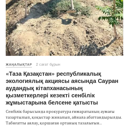
2 сағат бұрын
ЖАҢАЛЫҚТАР
«Таза Қазақстан» республикалық
экологиялық акциясы аясында Сауран
аудандық кітапханасының
қызметкерлері кезекті сенбілік
жұмыстарына белсене қатысты
Сенбілік барысында прокуратура ғимаратының аумағы
тазартылып, қоқыстар жиналып, айнала абаттандырылды.
Табиғатты аялау, қоршаған ортаның тазалығын...