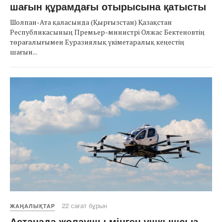
шағын құрамдағы отырысына қатысты
Шолпан-Ата қаласында (Қырғызстан) Қазақстан
Республикасының Премьер-министрі Олжас Бектеновтің
төрағалығымен Еуразиялық үкіметаралық кеңестің
шағын...
22 сағат бұрын
ЖАҢАЛЫҚТАР
Астанада жолаушы мінген ұшқышсыз