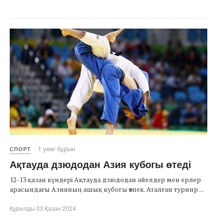
1 year бұрын
СПОРТ
Ақтауда дзюдодан Азия кубогы өтеді
12-13 қазан күндері Ақтауда дзюдодан әйелдер мен ерлер
арасындағы Азияның ашық кубогы өтпек. Аталған турнир ...
Құрылды 03 Қазан 2024