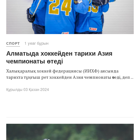
1 year бұрын
СПОРТ
Алматыда хоккейден тарихи Азия
чемпионаты өтеді
Халықаралық хоккей федерациясы (ИИХФ) аясында
тарихта тұңғыш рет хоккейден Азия чемпионаты өтеді, деп ...
Құрылды 03 Қазан 2024