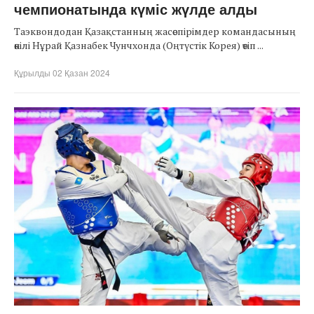
чемпионатында күміс жүлде алды
Таэквондодан Қазақстанның жасөспірімдер командасының
өкілі Нұрай Қазнабек Чунчхонда (Оңтүстік Корея) өтіп ...
Құрылды 02 Қазан 2024