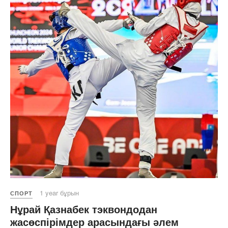
1 year бұрын
СПОРТ
Нұрай Қазнабек тэквондодан
жасөспірімдер арасындағы әлем