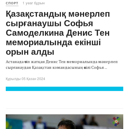
1 year бұрын
СПОРТ
Қазақстандық мәнерлеп
сырғанаушы Софья
Самоделкина Денис Тен
мемориалында екінші
орын алды
Астанада өтіп жатқан Денис Тен мемориалында мәнерлеп
сырғанаудан Қазақстан командасының өкілі Софья ...
Құрылды 05 Қазан 2024