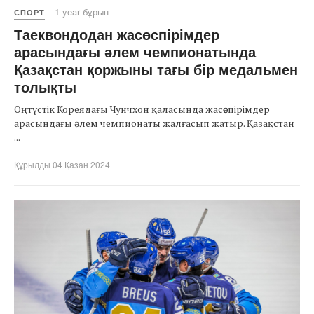
1 year бұрын
СПОРТ
Таеквондодан жасөспірімдер
арасындағы әлем чемпионатында
Қазақстан қоржыны тағы бір медальмен
толықты
Оңтүстік Кореядағы Чунчхон қаласында жасөспірімдер
арасындағы әлем чемпионаты жалғасып жатыр. Қазақстан
...
Құрылды 04 Қазан 2024