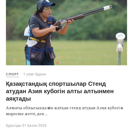
1 year бұрын
СПОРТ
Қазақстандық спортшылар Стенд
атудан Азия кубогін алты алтынмен
аяқтады
Алматы облысында өтіп жатқан стенд атудан Азия кубогі өз
мәресіне жетті, деп ...
Құрылды 01 Қазан 2024