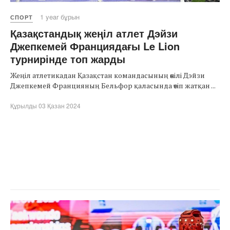
1 year бұрын
СПОРТ
Қазақстандық жеңіл атлет Дэйзи
Джепкемей Франциядағы Le Lion
турнирінде топ жарды
Жеңіл атлетикадан Қазақстан командасының өкілі Дэйзи
Джепкемей Францияның Бельфор қаласында өтіп жатқан ...
Құрылды 03 Қазан 2024