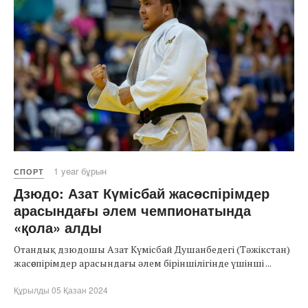
1 year бұрын
СПОРТ
Дзюдо: Азат Күмісбай жасөспірімдер
арасындағы әлем чемпионатында
«қола» алды
Отандық дзюдошы Азат Күмісбай Душанбедегі (Тәжікстан)
жасөспірімдер арасындағы әлем біріншілігінде үшінші ...
Құрылды 05 Қазан 2024