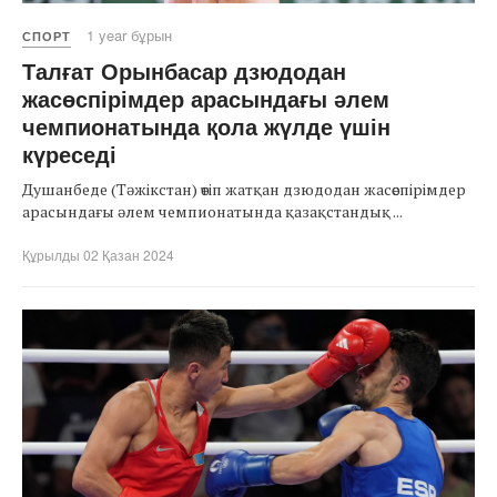
1 year бұрын
СПОРТ
Талғат Орынбасар дзюдодан
жасөспірімдер арасындағы әлем
чемпионатында қола жүлде үшін
күреседі
Душанбеде (Тәжікстан) өтіп жатқан дзюдодан жасөспірімдер
арасындағы әлем чемпионатында қазақстандық ...
Құрылды 02 Қазан 2024