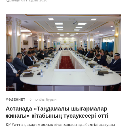
5 months бұрын
МӘДЕНИЕТ
Астанада «Таңдамалы шығармалар
жинағы» кітабының тұсаукесері өтті
ҚР Ұлттық академиялық кітапханасында белгілі жазушы-