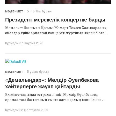
5 months бұрын
МӘДЕНИЕТ
Президент мерекелік концертке барды
Мемлекет басшысы Қасым-Жомарт Тоқаев Халықаралық
әйелдер күніне арналған концертті жұртшылықпен бірге ...
Құрылды 07 Наурыз 2026
5 years бұрын
МӘДЕНИЕТ
«Демалыңдар»: Мөлдір Әуелбекова
хэйтерлерге жауап қайтарды
Елімізге танымал эстрада әншісі Мөлдір Әуелбекова
орамал таға бастағанын сынға алған қалың көпшілікке ...
Құрылды 22 Желтоқсан 2020