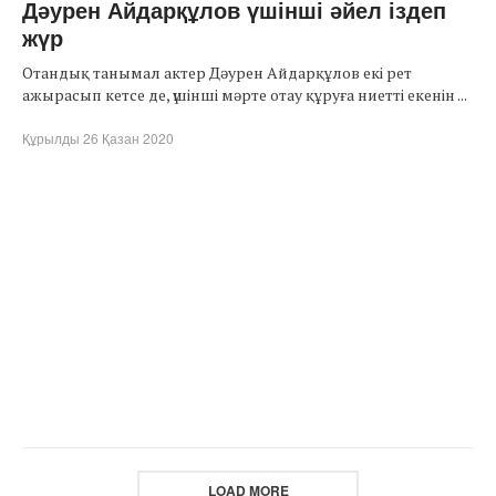
Дәурен Айдарқұлов үшінші әйел іздеп
жүр
Отандық танымал актер Дәурен Айдарқұлов екі рет
ажырасып кетсе де, үшінші мәрте отау құруға ниетті екенін ...
Құрылды 26 Қазан 2020
LOAD MORE