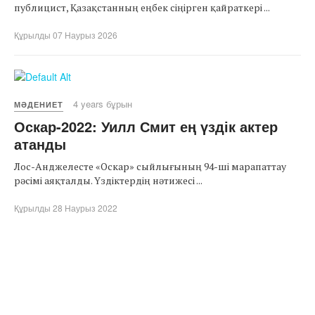
публицист, Қазақстанның еңбек сіңірген қайраткері ...
Құрылды 07 Наурыз 2026
4 years бұрын
МӘДЕНИЕТ
Оскар-2022: Уилл Смит ең үздік актер
атанды
Лос-Анджелесте «Оскар» сыйлығының 94-ші марапаттау
рәсімі аяқталды. Үздіктердің нәтижесі ...
Құрылды 28 Наурыз 2022