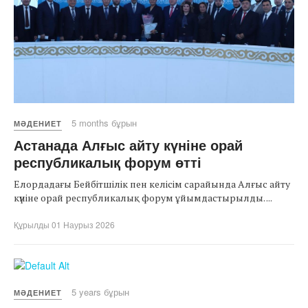
5 months бұрын
МӘДЕНИЕТ
Астанада Алғыс айту күніне орай
республикалық форум өтті
Елордадағы Бейбітшілік пен келісім сарайында Алғыс айту
күніне орай республикалық форум ұйымдастырылды. ...
Құрылды 01 Наурыз 2026
5 years бұрын
МӘДЕНИЕТ