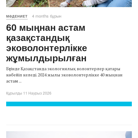
4 months бұрын
МӘДЕНИЕТ
60 мыңнан астам
қазақстандық
эковолонтерлікке
жұмылдырылған
Бүгінде Қазақстанда экологиялық волонтерлер қатары
көбейіп келеді. 2024 жылы эковолонтерлікке 40 мыңнан
астам ...
Құрылды 11 Наурыз 2026