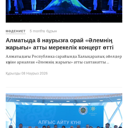
5 months бұрын
МӘДЕНИЕТ
Алматыда 8 наурызға орай «Әлемнің
жарығы» атты мерекелік концерт өтті
Алматыдағы Республика сарайында Халықаралық әйелдер
күніне арналған «Әлемнің жарығы» атты салтанатты ...
Құрылды 08 Наурыз 2026