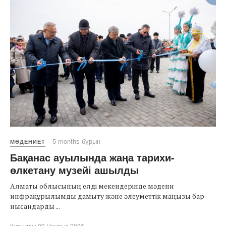
5 months бұрын
МӘДЕНИЕТ
Бақанас ауылында жаңа тарихи-
өлкетану музейі ашылды
Алматы облысының елді мекендерінде мәдени
инфрақұрылымды дамыту және әлеуметтік маңызы бар
нысандарды ...
Құрылды 09 Наурыз 2026