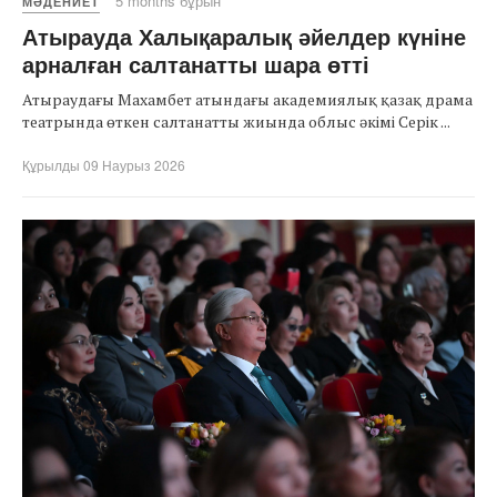
5 months бұрын
МӘДЕНИЕТ
Атырауда Халықаралық әйелдер күніне
арналған салтанатты шара өтті
Атыраудағы Махамбет атындағы академиялық қазақ драма
театрында өткен салтанатты жиында облыс әкімі Серік ...
Құрылды 09 Наурыз 2026