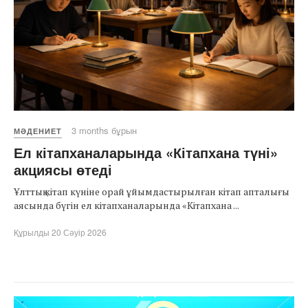
3 months бұрын
МӘДЕНИЕТ
Ел кітапханаларында «Кітапхана түні»
акциясы өтеді
Ұлттық кітап күніне орай ұйымдастырылған кітап апталығы
аясында бүгін ел кітапханаларында «Кітапхана ...
Құрылды 20 Сәуір 2026