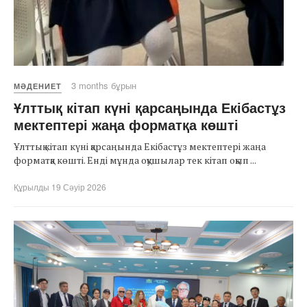
3 months бұрын
МӘДЕНИЕТ
Ұлттық кітап күні қарсаңында Екібастұз
мектептері жаңа форматқа көшті
Ұлттық кітап күні қарсаңында Екібастұз мектептері жаңа
форматқа көшті. Енді мұнда оқушылар тек кітап оқып ...
Құрылды 19 Сәуір 2026