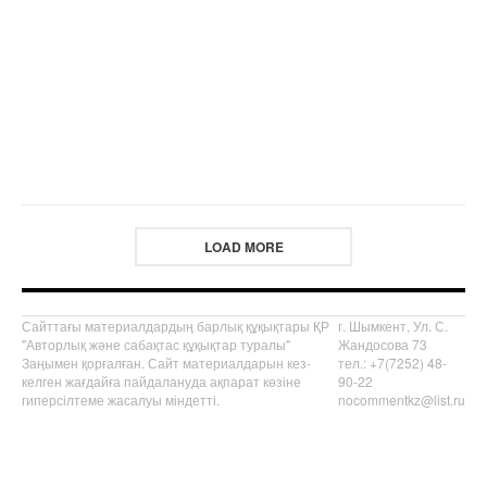
LOAD MORE
Сайттағы материалдардың барлық құқықтары ҚР
г. Шымкент, Ул. С.
"Авторлық және сабақтас құқықтар туралы"
Жандосова 73
Заңымен қорғалған. Сайт материалдарын кез-
тел.: +7(7252) 48-
келген жағдайға пайдалануда ақпарат көзіне
90-22
гиперсілтеме жасалуы міндетті.
nocommentkz@list.ru