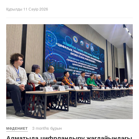
Құрылды 11 Сәуір 2026
3 months бұрын
МӘДЕНИЕТ
Алматыда цифрландыру жағдайындағы