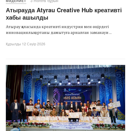
3 months бұрын
МӘДЕНИЕТ
Атырауда Atyrau Creative Hub креативті
хабы ашылды
Атырау қаласында креативті индустрия мен өңірдегі
инновациялық ортаны дамытуға арналған заманауи ...
Құрылды 12 Сәуір 2026