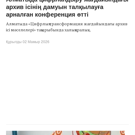
архив ісінің дамуын талқылауға
арналған конференция өтті
Алматыда «Цифрлық трансформация жағдайындағы архив
ісі мәселелері» тақырыбында халықаралық ...
Құрылды 02 Мамыр 2026