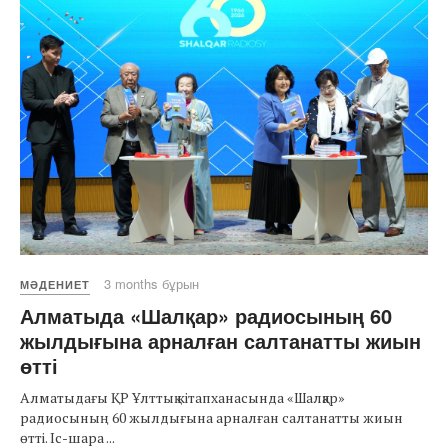
3 months бұрын
МӘДЕНИЕТ
Алматыда «Шалқар» радиосының 60
жылдығына арналған салтанатты жиын
өтті
Алматыдағы ҚР Ұлттық кітапханасында «Шалқар»
радиосының 60 жылдығына арналған салтанатты жиын
өтті. Іс-шара ...