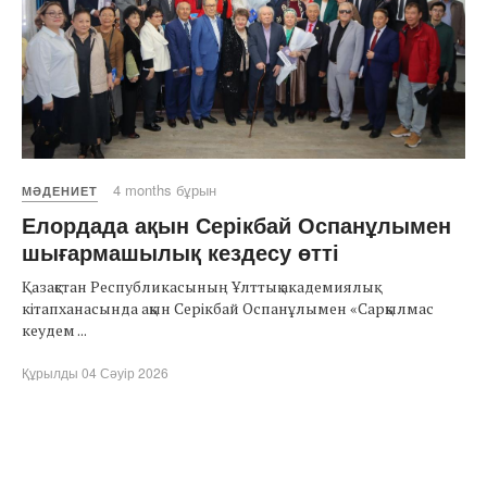
4 months бұрын
МӘДЕНИЕТ
Елордада ақын Серікбай Оспанұлымен
шығармашылық кездесу өтті
Қазақстан Республикасының Ұлттық академиялық
кітапханасында ақын Серікбай Оспанұлымен «Сарқылмас
кеудем ...
Құрылды 04 Сәуір 2026