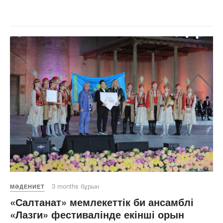
3 months бұрын
МӘДЕНИЕТ
«Салтанат» мемлекеттік би ансамблі
«Лазги» фестивалінде екінші орын