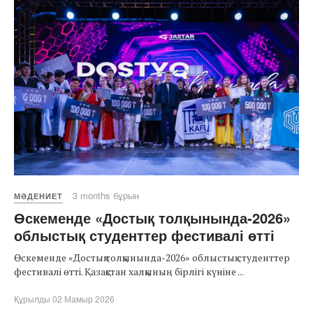
3 months бұрын
МӘДЕНИЕТ
Өскеменде «Достық толқынында-2026»
облыстық студенттер фестивалі өтті
Өскеменде «Достық толқынында-2026» облыстық студенттер
фестивалі өтті. Қазақстан халқының бірлігі күніне ...
Құрылды 02 Мамыр 2026