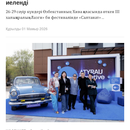
иеленді
26-29 сәуір күндері Өзбекстанның Хива қаласында өткен III
халықаралық «Лазги» би фестивалінде «Салтанат» ...
Құрылды 01 Мамыр 2026