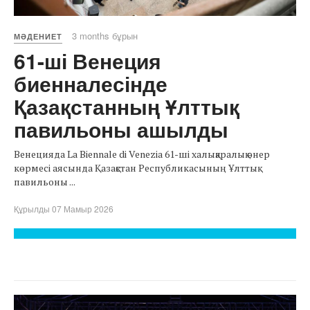
3 months бұрын
МӘДЕНИЕТ
61-ші Венеция
биенналесінде
Қазақстанның Ұлттық
павильоны ашылды
Венецияда La Biennale di Venezia 61-ші халықаралық өнер
көрмесі аясында Қазақстан Республикасының Ұлттық
павильоны ...
Құрылды 07 Мамыр 2026