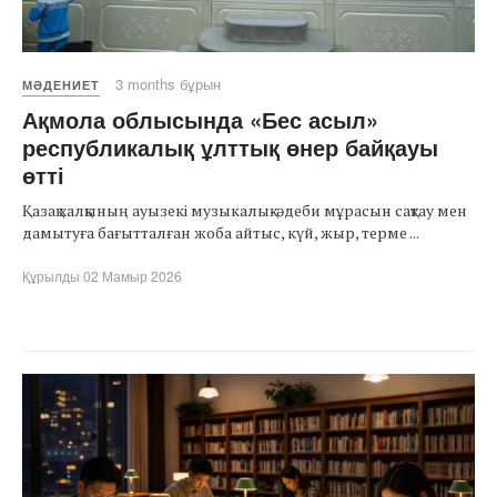
3 months бұрын
МӘДЕНИЕТ
Ақмола облысында «Бес асыл»
республикалық ұлттық өнер байқауы
өтті
Қазақ халқының ауызекі музыкалық-әдеби мұрасын сақтау мен
дамытуға бағытталған жоба айтыс, күй, жыр, терме ...
Құрылды 02 Мамыр 2026