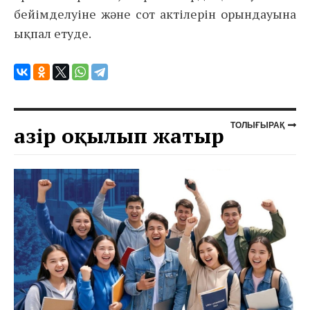
бейімделуіне және сот актілерін орындауына
ықпал етуде.
ТОЛЫҒЫРАҚ
Қазір оқылып жатыр