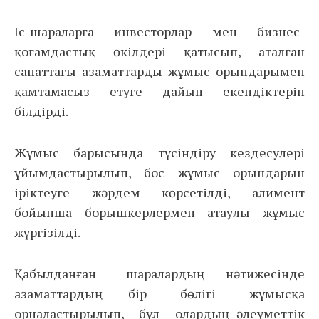
Іс-шараларға инвесторлар мен бизнес-
қоғамдастық өкілдері қатысып, аталған
санаттағы азаматтарды жұмыс орындарымен
қамтамасыз етуге дайын екендіктерін
білдірді.
Жұмыс барысында түсіндіру кездесулері
ұйымдастырылып, бос жұмыс орындарын
іріктеуге жәрдем көрсетілді, алимент
бойынша борышкерлермен атаулы жұмыс
жүргізілді.
Қабылданған шаралардың нәтижесінде
азаматтардың бір бөлігі жұмысқа
орналастырылып, бұл олардың әлеуметтік