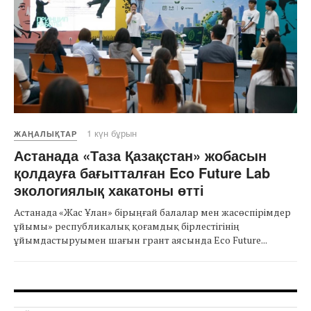
1 күн бұрын
ЖАҢАЛЫҚТАР
Астанада «Таза Қазақстан» жобасын
қолдауға бағытталған Eco Future Lab
экологиялық хакатоны өтті
Астанада «Жас Ұлан» бірыңғай балалар мен жасөспірімдер
ұйымы» республикалық қоғамдық бірлестігінің
ұйымдастыруымен шағын грант аясында Eco Future...