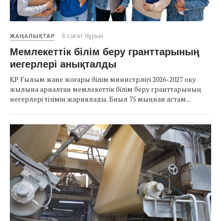
6 сағат бұрын
ЖАҢАЛЫҚТАР
Мемлекеттік білім беру гранттарының
иегерлері анықталды
ҚР Ғылым және жоғары білім министрлігі 2026-2027 оқу
жылына арналған мемлекеттік білім беру гранттарының
иегерлері тізімін жариялады. Биыл 75 мыңнан астам...