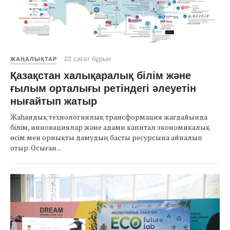
23 сағат бұрын
ЖАҢАЛЫҚТАР
Қазақстан халықаралық білім және
ғылым орталығы ретіндегі әлеуетін
нығайтып жатыр
Жаһандық технологиялық трансформация жағдайында
білім, инновациялар және адами капитал экономикалық
өсім мен орнықты дамудың басты ресурсына айналып
отыр. Осыған...