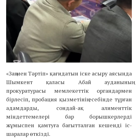
«Заң мен Тәртіп» қағидатын іске асыру аясында
Шымкент қаласы Абай ауданының
прокуратурасы мемлекеттік органдармен
бірлесіп, пробация қызметінің есебінде тұрған
адамдарды, сондай-ақ алименттік
міндеттемелері бар борышкерлерді
жұмыспен қамтуға бағытталған кешенді іс-
шаралар өткізді.