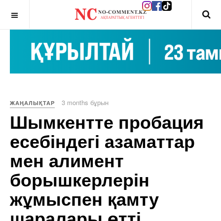
OFF CANVAS
3 months бұрын
ЖАҢАЛЫҚТАР
Шымкентте пробация
есебіндегі азаматтар
мен алимент
борышкерлерін
жұмыспен қамту
шаралары өтті