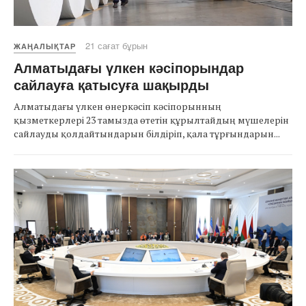
21 сағат бұрын
ЖАҢАЛЫҚТАР
Алматыдағы үлкен кәсіпорындар
сайлауға қатысуға шақырды
Алматыдағы үлкен өнеркәсіп кәсіпорынның
қызметкерлері 23 тамызда өтетін құрылтайдың мүшелерін
сайлауды қолдайтындарын білдіріп, қала тұрғындарын...