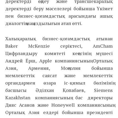
деректерді өңдеу және трансшекаралық
деректерді беру мәселелері бойынша Үкімет
пен бизнес-қоғамдастық арасындағы ашық
диалогтің маңыздылығын атап өтті.
Халықаралық бизнес-қоғамдастық атынан
Baker McKenzie серіктесі, AmCham
Цифрландыру комитеті кеңесінің мүшесі
Андрей Ёрш, Apple компаниясының Орталық
Азия, Армения, Моңғолия бойынша
мемлекеттік саясат және мемлекеттік
органдармен өзара іс-қимыл бөлімінің
басшысы Әділхан Қопабаев, Siemens
Kazakhstan компаниясының бас директоры
Дияс Асанов және Honeywell компаниясының
Орталық Азия елдері бойынша президенті