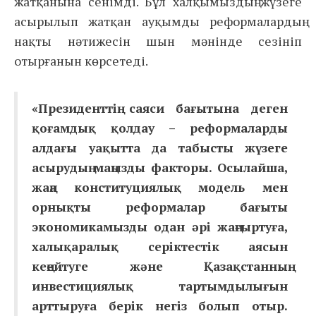
жатқанына сенімді. Бұл халқымыздың жүзеге
асырылып жатқан ауқымды реформалардың
нақты нәтижесін шын мәнінде сезініп
отырғанын көрсетеді.
«Президенттің саяси бағытына деген
қоғамдық қолдау – реформаларды
алдағы уақытта да табысты жүзеге
асырудың маңызды факторы. Осылайша,
жаңа конституциялық модель мен
орнықты реформалар бағыты
экономикамызды одан әрі жаңғыртуға,
халықаралық серіктестік аясын
кеңейтуге және Қазақстанның
инвестициялық тартымдылығын
арттыруға берік негіз болып отыр.