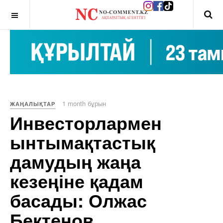
OFF CANVAS
1 month бұрын
ЖАҢАЛЫҚТАР
Инвесторлармен
ынтымақтастық
дамудың жаңа
кезеңіне қадам
басады: Олжас
Бектенов