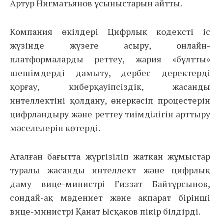
Артур Нигматьянов ұсыныстарын айтты.
Компания өкілдері Цифрлық кодексті іс
жүзінде жүзеге асыру, онлайн-
платформаларды реттеу, жария «бұлтты»
шешімдерді дамыту, дербес деректерді
қорғау, киберқауіпсіздік, жасанды
интеллектіні қолдану, өнеркәсіп процестерін
цифрландыру және реттеу тиімділігін арттыру
мәселелерін көтерді.
Аталған бағытта жүргізіліп жатқан жұмыстар
туралы жасанды интеллект және цифрлық
даму вице-министрі Ғиззат Байтұрсынов,
сондай-ақ мәдениет және ақпарат бірінші
вице-министрі Қанат Ысқақов пікір білдірді.