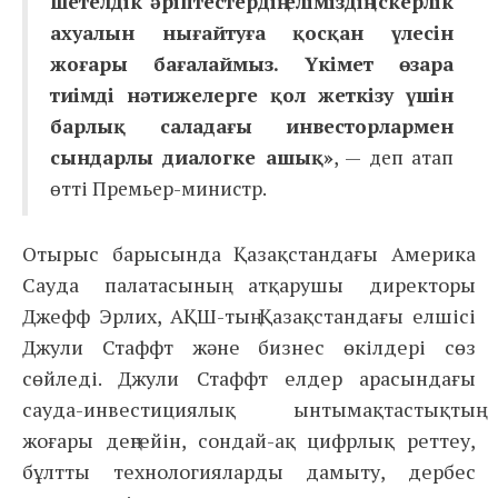
шетелдік әріптестердің еліміздің іскерлік
ахуалын нығайтуға қосқан үлесін
жоғары бағалаймыз. Үкімет өзара
тиімді нәтижелерге қол жеткізу үшін
барлық саладағы инвесторлармен
сындарлы диалогке ашық»
, — деп атап
өтті Премьер-министр.
Отырыс барысында Қазақстандағы Америка
Сауда палатасының атқарушы директоры
Джефф Эрлих, АҚШ-тың Қазақстандағы елшісі
Джули Стаффт және бизнес өкілдері сөз
сөйледі. Джули Стаффт елдер арасындағы
сауда-инвестициялық ынтымақтастықтың
жоғары деңгейін, сондай-ақ цифрлық реттеу,
бұлтты технологияларды дамыту, дербес