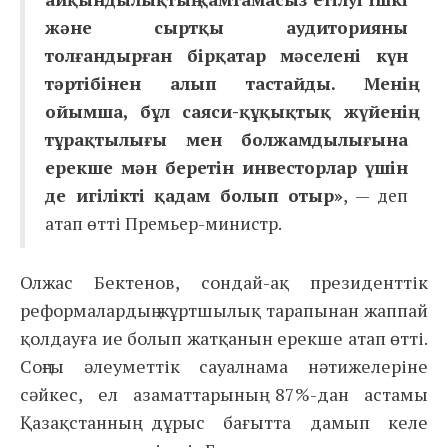
және сыртқы аудиторияны
толғандырған бірқатар мәселені күн
тәртібінен алып тастайды. Менің
ойымша, бұл саяси-құқықтық жүйенің
тұрақтылығы мен болжамдылығына
ерекше мән беретін инвесторлар үшін
де игілікті қадам болып отыр»
, — деп
атап өтті Премьер-министр.
Олжас Бектенов, сондай-ақ президенттік
реформалардың жұртшылық тарапынан жаппай
қолдауға ие болып жатқанын ерекше атап өтті.
Соңғы әлеуметтік сауалнама нәтижелеріне
сәйкес, ел азаматтарының 87%-дан астамы
Қазақстанның дұрыс бағытта дамып келе