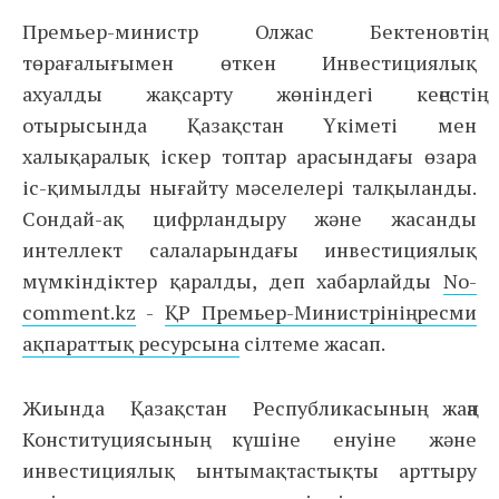
Премьер-министр Олжас Бектеновтің
төрағалығымен өткен Инвестициялық
ахуалды жақсарту жөніндегі кеңестің
отырысында Қазақстан Үкіметі мен
халықаралық іскер топтар арасындағы өзара
іс-қимылды нығайту мәселелері талқыланды.
Сондай-ақ цифрландыру және жасанды
интеллект салаларындағы инвестициялық
мүмкіндіктер қаралды, деп хабарлайды
No-
comment.kz
-
ҚР Премьер-Министрінің ресми
ақпараттық ресурсына
сілтеме жасап.
Жиында Қазақстан Республикасының жаңа
Конституциясының күшіне енуіне және
инвестициялық ынтымақтастықты арттыру