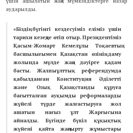
үшін ашылатын жаңа мүмкіндіктерге назар
аударылды.
«Біздің бүгінгі кездесуіміз еліміз үшін
тарихи кезеңде өтіп отыр. Президентіміз
Қасым-Жомарт Кемелұлы Тоқаевтың
басшылығымен Қазақстан өзінің даму
жолында мүлде жаңа дәуірге қадам
басты. Жалпыұлттық референдумда
қабылданған Конституция Әділетті
және Озық Қазақстанды құруға
бағытталған ауқымды реформаларды
жүйелі түрде жалғастыруға жол
ашатын нағыз ұлт Жарғысына
айналды. Бүгінде бүкіл құқықтық
жүйені қайта жаңғырту жұмыстары