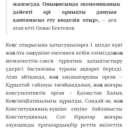
жалғасуда. Оның аясында экономиканың
дәйекті әрі орнықты дамуын
қамтамасыз ету көзделіп отыр»
, — деп
атап өтті Олжас Бектенов.
Кеңес отырысына қатысушыларға 1 шілде күні
жаңа Ата заң күшіне енгеннен кейін еліміздің жаңа
мемлекеттік-саяси тұрпатын қалыптастыру
үдерісі басталғаны туралы ақпарат берілді.
Атап айтқанда, жаңа заң шығарушы орган –
Құрылтай сайлауы тағайындалып, жаңа жоғары
консультативтік орган – Қазақстан Халық
Кеңесінің Хатшылығы құрылды. Сондай-ақ жаңа
Конституцияның күшіне енуіне байланысты
Конституциялық Сот бірқатар жоғары
лауазымды тұлғалардың бір реттік өкілеттік