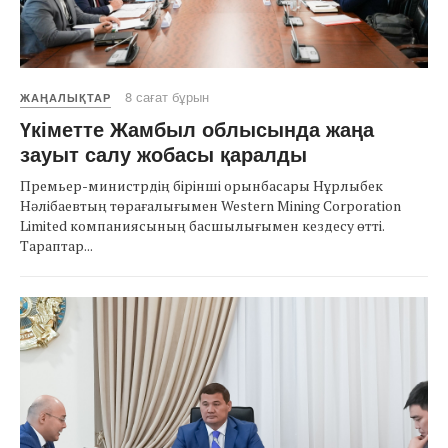
8 сағат бұрын
ЖАҢАЛЫҚТАР
Үкіметте Жамбыл облысында жаңа
зауыт салу жобасы қаралды
Премьер-министрдің бірінші орынбасары Нұрлыбек
Нәлібаевтың төрағалығымен Western Mining Corporation
Limited компаниясының басшылығымен кездесу өтті.
Тараптар...