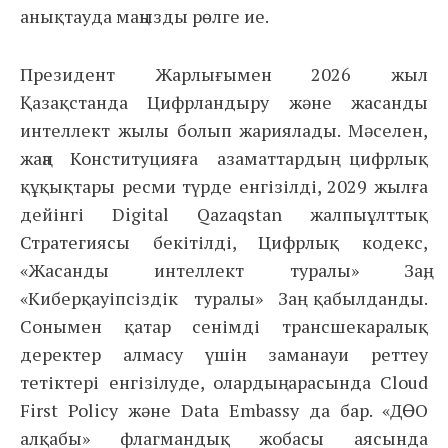
анықтауда маңызды рөлге ие.
Президент Жарлығымен 2026 жыл
Қазақстанда Цифрландыру және жасанды
интеллект жылы болып жариялады. Мәселен,
жаңа Конституцияға азаматтардың цифрлық
құқықтары ресми түрде енгізілді, 2029 жылға
дейінгі Digital Qazaqstan жалпыұлттық
Стратегиясы бекітілді, Цифрлық кодекс,
«Жасанды интеллект туралы» Заң,
«Киберқауіпсіздік туралы» Заң қабылданды.
Сонымен қатар сенімді трансшекаралық
деректер алмасу үшін заманауи реттеу
тетіктері енгізілуде, олардың арасында Cloud
First Policy және Data Embassy да бар. «ДӨО
алқабы» флагмандық жобасы аясында