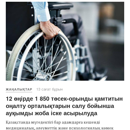
13 сағат бұрын
ЖАҢАЛЫҚТАР
12 өңірде 1 850 төсек-орынды қамтитын
оңалту орталықтарын салу бойынша
ауқымды жоба іске асырылуда
Қазақстанда мүгедектігі бар адамдарға кешенді
медициналық, әлеуметтік және психологиялық көмек