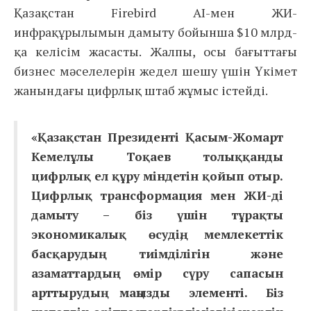
Қазақстан Firebird AI-мен ЖИ-
инфрақұрылымын дамыту бойынша $10 млрд-
қа келісім жасасты. Жалпы, осы бағыттағы
бизнес мәселелерін жедел шешу үшін Үкімет
жанындағы цифрлық штаб жұмыс істейді.
«Қазақстан Президенті Қасым-Жомарт
Кемелұлы Тоқаев толыққанды
цифрлық ел құру міндетін қойып отыр.
Цифрлық трансформация мен ЖИ-ді
дамыту – біз үшін тұрақты
экономикалық өсудің, мемлекеттік
басқарудың тиімділігін және
азаматтардың өмір сүру сапасын
арттырудың маңызды элементі. Біз