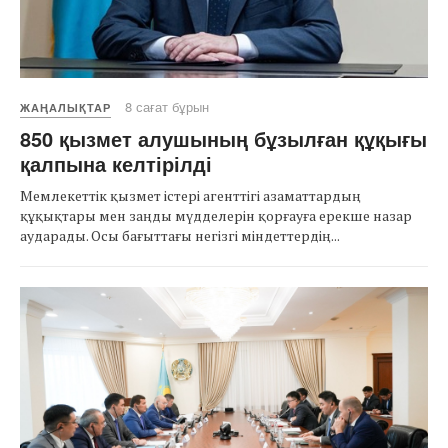
8 сағат бұрын
ЖАҢАЛЫҚТАР
850 қызмет алушының бұзылған құқығы
қалпына келтірілді
Мемлекеттік қызмет істері агенттігі азаматтардың
құқықтары мен заңды мүдделерін қорғауға ерекше назар
аударады. Осы бағыттағы негізгі міндеттердің...