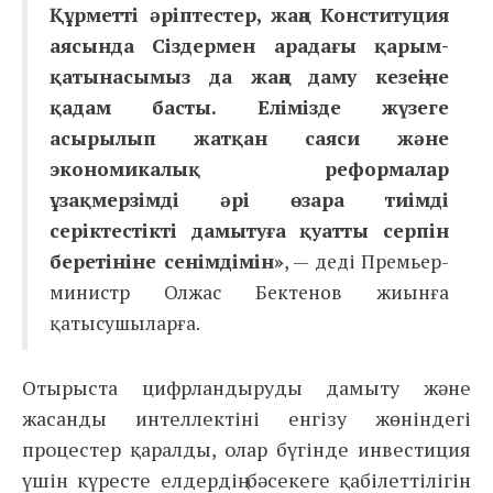
Құрметті әріптестер, жаңа Конституция
аясында Сіздермен арадағы қарым-
қатынасымыз да жаңа даму кезеңіне
қадам басты. Елімізде жүзеге
асырылып жатқан саяси және
экономикалық реформалар
ұзақмерзімді әрі өзара тиімді
серіктестікті дамытуға қуатты серпін
беретініне сенімдімін»
, — деді Премьер-
министр Олжас Бектенов жиынға
қатысушыларға.
Отырыста цифрландыруды дамыту және
жасанды интеллектіні енгізу жөніндегі
процестер қаралды, олар бүгінде инвестиция
үшін күресте елдердің бәсекеге қабілеттілігін