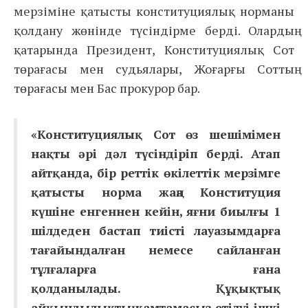
мерзіміне қатысты конституциялық норманы
қолдану жөнінде түсіндірме берді. Олардың
қатарында Президент, Конституциялық Сот
төрағасы мен судьялары, Жоғарғы Соттың
төрағасы мен Бас прокурор бар.
«Конституциялық Сот өз шешімімен
нақты әрі дәл түсіндіріп берді. Атап
айтқанда, бір реттік өкілеттік мерзімге
қатысты норма жаңа Конституция
күшіне енгеннен кейін, яғни биылғы 1
шілдеден бастап тиісті лауазымдарға
тағайындалған немесе сайланған
тұлғаларға ғана
қолданылады. Құқықтық
айқындылықтың қамтамасыз етілуі ішкі