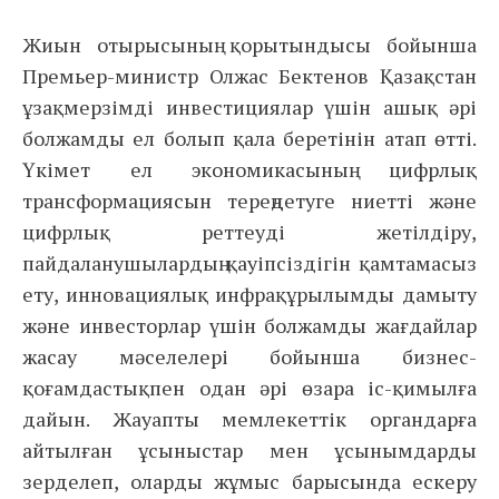
Жиын отырысының қорытындысы бойынша
Премьер-министр Олжас Бектенов Қазақстан
ұзақмерзімді инвестициялар үшін ашық әрі
болжамды ел болып қала беретінін атап өтті.
Үкімет ел экономикасының цифрлық
трансформациясын тереңдетуге ниетті және
цифрлық реттеуді жетілдіру,
пайдаланушылардың қауіпсіздігін қамтамасыз
ету, инновациялық инфрақұрылымды дамыту
және инвесторлар үшін болжамды жағдайлар
жасау мәселелері бойынша бизнес-
қоғамдастықпен одан әрі өзара іс-қимылға
дайын. Жауапты мемлекеттік органдарға
айтылған ұсыныстар мен ұсынымдарды
зерделеп, оларды жұмыс барысында ескеру