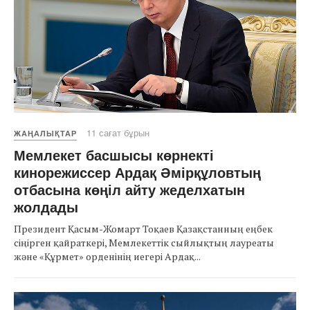
11 сағат бұрын
ЖАҢАЛЫҚТАР
Мемлекет басшысы көрнекті
кинорежиссер Ардақ Әмірқұловтың
отбасына көңіл айту жеделхатын
жолдады
Президент Қасым-Жомарт Тоқаев Қазақстанның еңбек
сіңірген қайраткері, Мемлекеттік сыйлықтың лауреаты
және «Құрмет» орденінің иегері Ардақ...