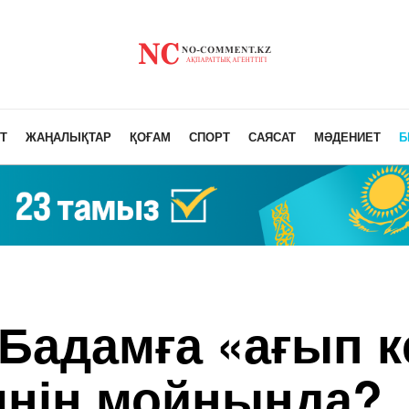
Т
ЖАҢАЛЫҚТАР
ҚОҒАМ
СПОРТ
САЯСАТ
МӘДЕНИЕТ
Б
Бадамға «ағып к
мнің мойнында?