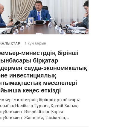
1 күн бұрын
ҢАЛЫҚТАР
емьер-министрдің бірінші
ынбасары бірқатар
лдермен сауда-экономикалық
әне инвестициялық
нтымақтастық мәселелері
йынша кеңес өткізді
емьер-министрдің бірінші орынбасары
лыбек Нәлібаев Түркия, Қытай Халық
публикасы, Әзербайжан, Корея
публикасы, Жапония, Тәжікстан,...