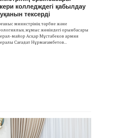
кери колледждегі қабылдау
уқанын тексерді
ғаныс министрінің тәрбие және
еологиялық жұмыс жөніндегі орынбасары
нерал-майор Асқар Мұстабеков армия
ералы Сағадат Нұрмағамбетов...