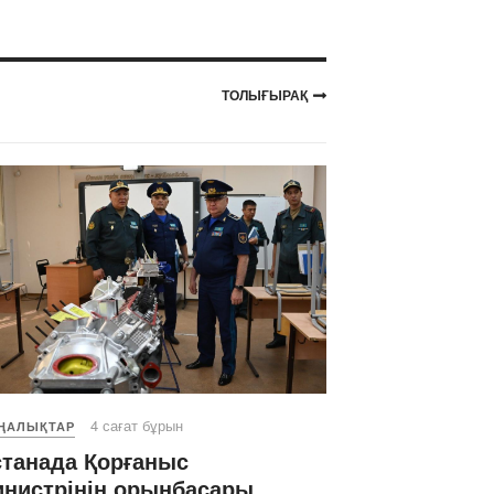
ТОЛЫҒЫРАҚ
4 сағат бұрын
ҢАЛЫҚТАР
танада Қорғаныс
нистрінің орынбасары