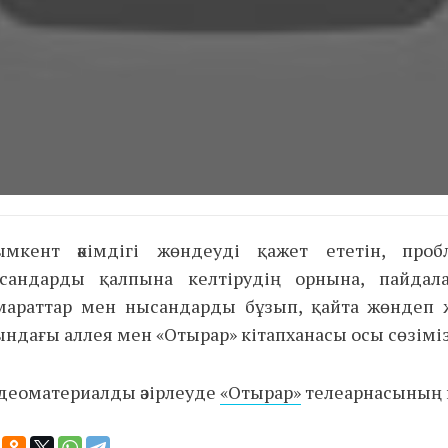
мкент әкімдігі жөндеуді қажет ететін, про
сандарды қалпына келтірудің орнына, пайдал
мараттар мен нысандарды бұзып, қайта жөндеп ж
ындағы аллея мен «Отырар» кітапханасы осы сөзімізг
деоматериалды әзірлеуде
«Отырар»
телеарнасының 