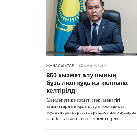
22 сағат бұрын
ЖАҢАЛЫҚТАР
850 қызмет алушының
бұзылған құқығы қалпына
келтірілді
Мемлекеттік қызмет істері агенттігі
азаматтардың құқықтары мен заңды
мүдделерін қорғауға ерекше назар аударад
Осы бағыттағы негізгі міндеттердің...