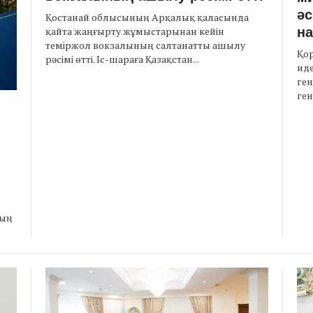
әс
Қостанай облысының Арқалық қаласында
на
қайта жаңғырту жұмыстарынан кейін
теміржол вокзалының салтанатты ашылу
Қор
рәсімі өтті. Іс-шараға Қазақстан...
ид
ге
ген
н
ның