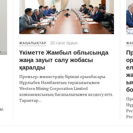
22 сағат бұрын
ЖАҢАЛЫҚТАР
ЖА
Үкіметте Жамбыл облысында
Пр
жаңа зауыт салу жобасы
ор
қаралды
е
ж
Премьер-министрдің бірінші орынбасары
ы
Нұрлыбек Нәлібаевтың төрағалығымен
бо
Western Mining Corporation Limited
компаниясының басшылығымен кездесу өтті.
Пр
Тараптар...
Нұр
ы.
Рес
Рес