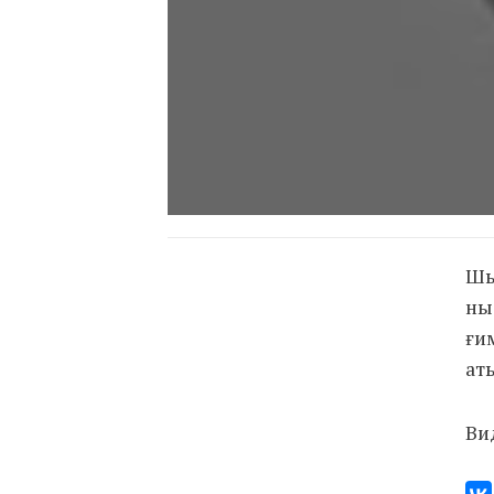
Шы
ны
ғи
ат
Ви