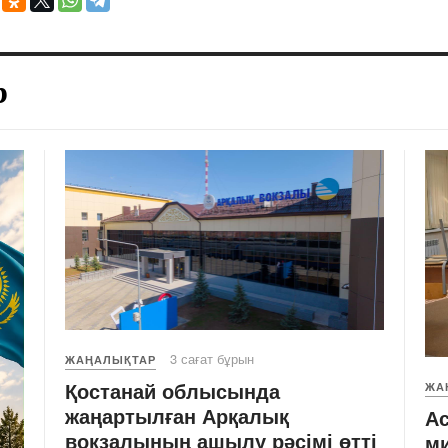
р
3 сағат бұрын
ЖАҢАЛЫҚТАР
Қостанай облысында
ЖА
жаңартылған Арқалық
Ас
вокзалының ашылу рәсімі өтті
ми