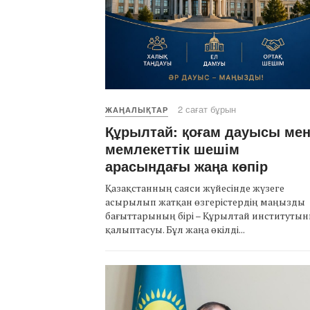
2 сағат бұрын
ЖАҢАЛЫҚТАР
Құрылтай: қоғам дауысы ме
мемлекеттік шешім
арасындағы жаңа көпір
Қазақстанның саяси жүйесінде жүзеге
асырылып жатқан өзгерістердің маңызды
бағыттарының бірі – Құрылтай институты
қалыптасуы. Бұл жаңа өкілді...