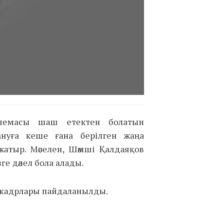
блемасы шаш етектен болатын
ануға кеше ғана берілген жаңа
атыр. Мәселен, Шәмші Қалдаяқов
е дәлел бола алады.
кадрлары пайдаланылды.