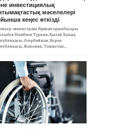
әне инвестициялық
нтымақтастық мәселелері
йынша кеңес өткізді
емьер-министрдің бірінші орынбасары
лыбек Нәлібаев Түркия, Қытай Халық
публикасы, Әзербайжан, Корея
публикасы, Жапония, Тәжікстан,...