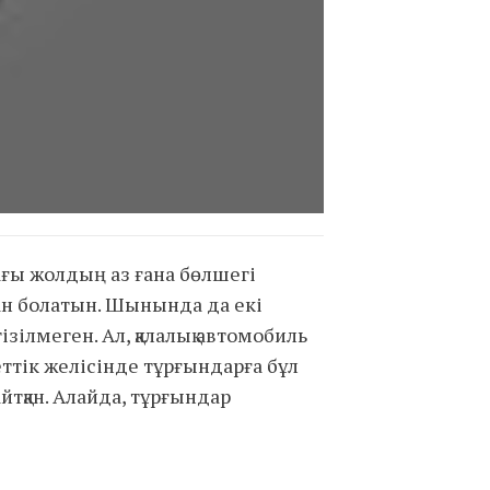
ғы жолдың аз ғана бөлшегі
н болатын. Шынында да екі
ілмеген. Ал, қалалық автомобиль
ттік желісінде тұрғындарға бұл
йтқан. Алайда, тұрғындар