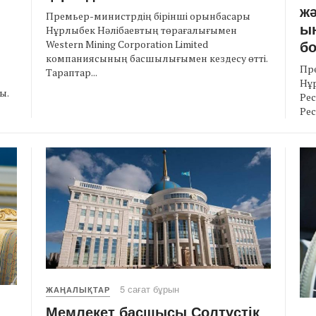
ж
Премьер-министрдің бірінші орынбасары
ы
Нұрлыбек Нәлібаевтың төрағалығымен
бо
Western Mining Corporation Limited
компаниясының басшылығымен кездесу өтті.
Пр
Тараптар...
Нұр
ы.
Рес
Рес
5 сағат бұрын
ЖАҢАЛЫҚТАР
Мемлекет басшысы Солтүстік