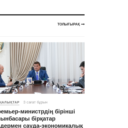
ТОЛЫҒЫРАҚ
3 сағат бұрын
ҢАЛЫҚТАР
емьер-министрдің бірінші
ынбасары бірқатар
лдермен сауда-экономикалық