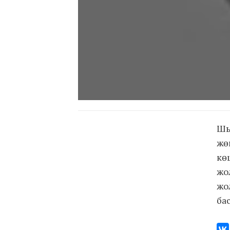
Шы
жө
кө
жо
жо
ба