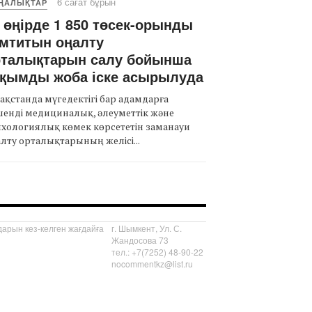
6 сағат бұрын
ҢАЛЫҚТАР
 өңірде 1 850 төсек-орынды
мтитын оңалту
рталықтарын салу бойынша
уқымды жоба іске асырылуда
ақстанда мүгедектігі бар адамдарға
енді медициналық, әлеуметтік және
хологиялық көмек көрсететін заманауи
лту орталықтарының желісі...
арын кез-келген жағдайға
г. Шымкент, Ул. С.
Жандосова 73
тел.: +7(7252) 48-90-22
nocommentkz@list.ru