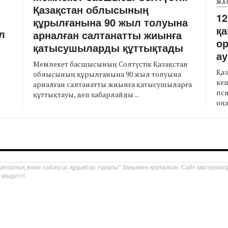
ЖА
Қазақстан облысының
12
құрылғанына 90 жыл толуына
қа
л
арналған салтанатты жиынға
о
қатысушыларды құттықтады
а
Мемлекет басшысының Солтүстік Қазақстан
Қаз
облысының құрылғанына 90 жыл толуына
кеш
арналған салтанатты жиынға қатысушыларға
пси
құттықтауы, деп хабарлайды ...
оңа
торлық және сабақтас құқықтар туралы" Заңымен қорғалған. Сайт материалд
міндетті.