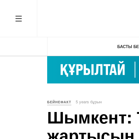
OFF CANVAS
БАСТЫ БЕ
5 years бұрын
БЕЙНЕФАКТ
Шымкент: 
жартысын і