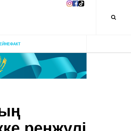
ЕЙНЕФАКТ
дың
кке ренжулі