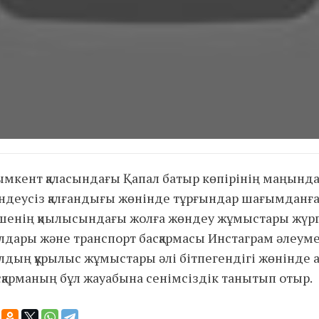
мкент қаласындағы Қапал батыр көпірінің маңында
ндеусіз қалғандығы жөнінде тұрғындар шағымданға
шенің қиылысындағы жолға жөндеу жұмыстары жүргіз
лдары және транспорт басқармасы Инстаграм әлеуме
лдың құрылыс жұмыстары әлі бітпегендігі жөнінде а
сқарманың бұл жауабына сенімсіздік танытып отыр.