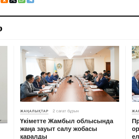
р
2 сағат бұрын
ЖАҢАЛЫҚТАР
ЖА
Үкіметте Жамбыл облысында
Пр
жаңа зауыт салу жобасы
ор
қаралды
е