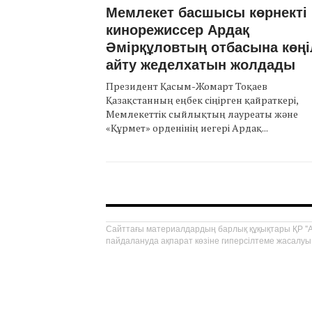
Мемлекет басшысы көрнекті
кинорежиссер Ардақ
Әмірқұловтың отбасына көңі
айту жеделхатын жолдады
Президент Қасым-Жомарт Тоқаев
Қазақстанның еңбек сіңірген қайраткері,
Мемлекеттік сыйлықтың лауреаты және
«Құрмет» орденінің иегері Ардақ...
Сайттағы материалдардың барлық құқықтары ҚР "Ав
пайдалануда ақпарат көзіне гиперсілтеме жасалуы 