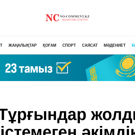
Т
ЖАҢАЛЫҚТАР
ҚОҒАМ
СПОРТ
САЯСАТ
МӘДЕНИЕТ
Б
Тұрғындар жол
стемеген әкімді