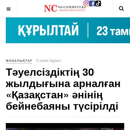
OFF CANVAS
5 years бұрын
ЖАҢАЛЫҚТАР
Тәуелсіздіктің 30
жылдығына арналған
«Қазақстан» әнінің
бейнебаяны түсірілді