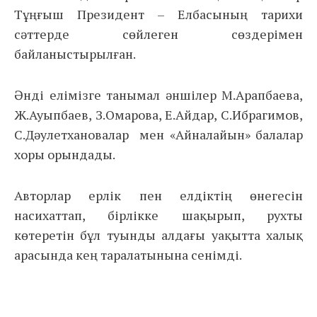
Тұңғыш Президент – Елбасының тарихи
сәттерде сөйлеген сөздерімен
байланыстырылған.
Әнді елімізге танымал әншілер М.Арапбаева,
Ж.Ауыпбаев, З.Омарова, Е.Айдар, С.Ибрагимов,
С.Дәулетхановалар мен «Айналайын» балалар
хоры орындады.
Авторлар ерлік пен елдіктің өнегесін
насихаттап, бірлікке шақырып, рухты
көтеретін бұл туынды алдағы уақытта халық
арасында кең таралатынына сенімді.