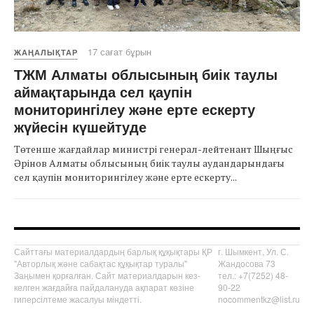
17 сағат бұрын
ЖАҢАЛЫҚТАР
ТЖМ Алматы облысының биік таулы
аймақтарында сел қаупін
мониторингілеу және ерте ескерту
жүйесін күшейтуде
Төтенше жағдайлар министрі генерал-лейтенант Шыңғыс
Әрінов Алматы облысының биік таулы аудандарындағы
сел қаупін мониторингілеу және ерте ескерту...
Сайттағы материалдардың барлық құқықтары ҚР
г. Шымкент, Ул. С.
"Авторлық және сабақтас құқықтар туралы"
Жандосова 73
Заңымен қорғалған. Сайт материалдарын кез-
тел.: +7(7252) 48-
келген жағдайға пайдалануда ақпарат көзіне
90-22
гиперсілтеме жасалуы міндетті.
nocommentkz@list.ru