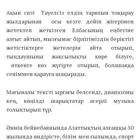
Ақын сөзі Тәуелсіз елдің тарихын тоқырау
жылдарынан осы кезге дейін жігерімен
жетектеп жеткізген Елбасының еңбегіне
алғыс айтып, мызғымас бірлігіміздің беріктігі
жетістіктерге жетелерін айта отырып,
тыңдаушыны жақсылықты көре білуге,
өткенге көз жүгірте отырып, болашаққа
сеніммен қарауға шақырады.
Мағыналы тексті ырғағы белсенді, диапазоны
кең, көңілді шарықтатар әсерлі музыка
толықтырып тұр.
Әннің бейнебаянында Азаттықтың алғашқы 30
жылында өндірісте, білім мен ғылымда, спорт