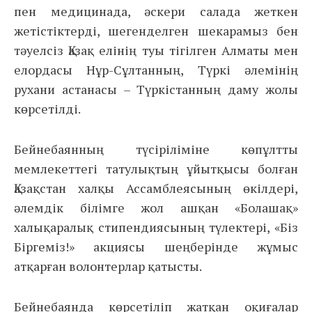
пен медицинада, әскери салада жеткен
жетістіктерді, шегенделген шекарамыз бен
тәуелсіз Қазақ елінің туы тігілген Алматы мен
елордасы Нұр-Сұлтанның, Түркі әлемінің
рухани астанасы – Түркістанның даму жолы
көрсетілді.
Бейнебаянның түсіріліміне көпұлтты
мемлекеттегі татулықтың ұйытқысы болған
Қазақстан халқы Ассамблеясының өкілдері,
әлемдік білімге жол ашқан «Болашақ»
халықаралық стипендиясының түлектері, «Біз
Біргеміз!» акциясы шеңберінде жұмыс
атқарған волонтерлар қатысты.
Бейнебаянда көрсетіліп жатқан оқиғалар