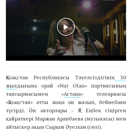
WATCH THE VIDEO
Қазақстан Республикасы Тәуелсіздігінің
30
жыл
дығына орай «Nur Otan» партиясының
тапсырмасымен «
Астана
» телеарнасы
«Қазақстан» атты жаңа ән жазып, бейнебаян
түсірді. Ән авторлары – ҚР Еңбек сіңірген
қайраткері Маржан Арапбаева (музыкасы) мен
айтыскер ақын Сырым Әуезхан (сөзі).