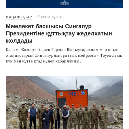
17 сағат бұрын
ЖАҢАЛЫҚТАР
Мемлекет басшысы Сингапур
Президентіне құттықтау жеделхатын
жолдады
Қасым-Жомарт Тоқаев Тарман Шанмугаратнам мен оның
отандастарын Сингапурдың ұлттық мейрамы – Тәуелсіздік
күнімен құттықтады, деп хабарлайды ...