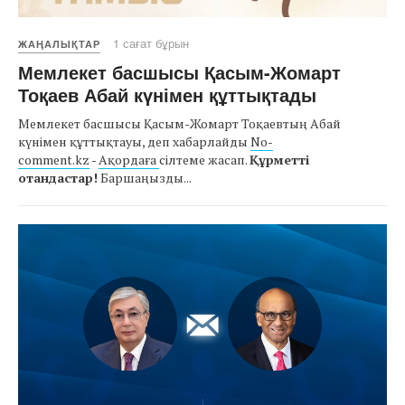
1 сағат бұрын
ЖАҢАЛЫҚТАР
Мемлекет басшысы Қасым-Жомарт
Тоқаев Абай күнімен құттықтады
Мемлекет басшысы Қасым-Жомарт Тоқаевтың Абай
күнімен құттықтауы, деп хабарлайды
No-
comment.kz
-
Ақордаға
сілтеме жасап.
Құрметті
отандастар!
Баршаңызды...