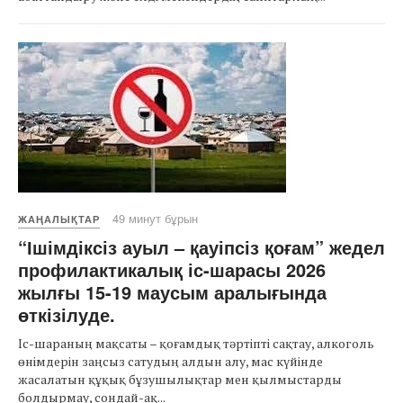
49 минут бұрын
ЖАҢАЛЫҚТАР
“Ішімдіксіз ауыл – қауіпсіз қоғам” жедел
профилактикалық іс-шарасы 2026
жылғы 15-19 маусым аралығында
өткізілуде.
Іс-шараның мақсаты – қоғамдық тәртіпті сақтау, алкоголь
өнімдерін заңсыз сатудың алдын алу, мас күйінде
жасалатын құқық бұзушылықтар мен қылмыстарды
болдырмау, сондай-ақ...