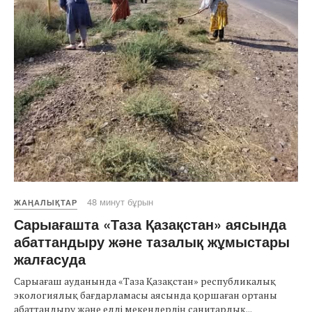
48 минут бұрын
ЖАҢАЛЫҚТАР
Сарыағашта «Таза Қазақстан» аясында
абаттандыру және тазалық жұмыстары
жалғасуда
Сарыағаш ауданында «Таза Қазақстан» республикалық
экологиялық бағдарламасы аясында қоршаған ортаны
абаттандыру және елді мекендердің санитарлық...