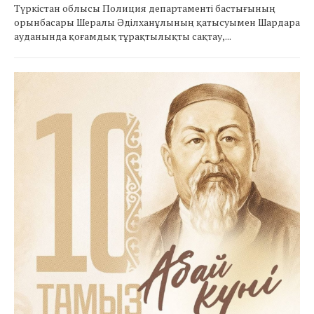
Түркістан облысы Полиция департаменті бастығының
орынбасары Шералы Әділханұлының қатысуымен Шардара
ауданында қоғамдық тұрақтылықты сақтау,...